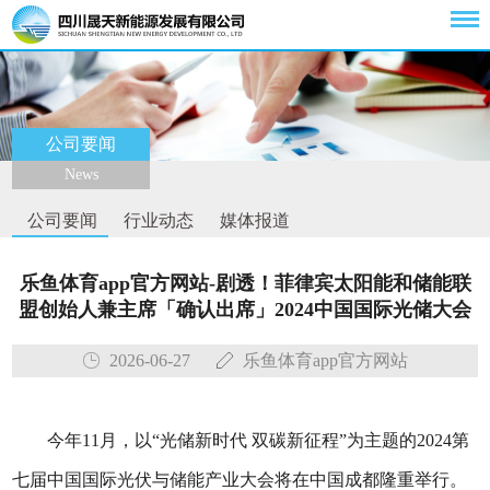
公司要闻
News
公司要闻
行业动态
媒体报道
乐鱼体育app官方网站-剧透！菲律宾太阳能和储能联
盟创始人兼主席「确认出席」2024中国国际光储大会
2026-06-27
乐鱼体育app官方网站
今年11月，以“光储新时代 双碳新征程”为主题的2024第
七届中国国际光伏与储能产业大会将在中国成都隆重举行。