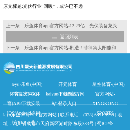
原文标题:光伏行业“回暖”，或许已不远
上一条：乐鱼体育app官方网站-12.29亿！光伏装备龙头签大单
返回列表
下一条：乐鱼体育app官方网站-剧透！菲律宾太阳能和储能联盟创始人兼主席「确认出席」2024中国国际光储大会
leyu·乐鱼(中国)
开元体育
星空体育·(中国)
体育官方网站
南宫28NG(体
·kaiyun(中国)官方网
下载专区
官方网站-
育)APP下载安装
站-登录入口
XINGKONG
IOS/Android通用
SPORTS
leyu乐鱼体育APP官方网站 | 联系电话：
(028) 6391 8959
| 地
版/APP下载
址：四川省成都市天府新区湖畔路东段333号 |
蜀ICP备