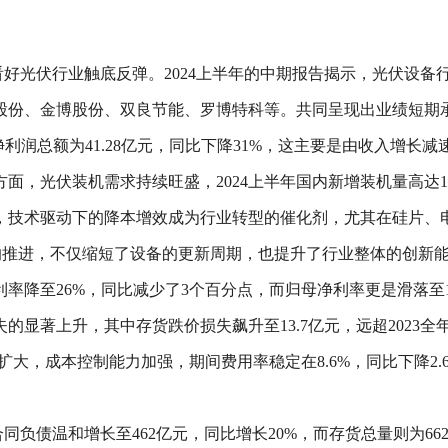
好光伏行业触底反弹。2024上半年的中期报告揭示，光伏设备
份、金博股份、双良节能、罗博特科等。共同呈现出业绩短期承压
利润总额为41.28亿元，同比下降31%，这主要是由收入增长
，光伏装机需求持续旺盛，2024上半年国内新增装机量高达102
，技术驱动下的降本增效成为行业转型的催化剂，尤其在硅片、
术的推进，不仅缩短了设备的更新周期，也提升了行业整体的创新
利率降至26%，同比减少了3个百分点，而归母净利率更是滑落至
显著上升，其中存货跌价损失飙升至13.7亿元，远超2023全
扩大，成本控制能力加强，期间费用率稳定在8.6%，同比下降2
同负债温和增长至462亿元，同比增长20%，而存货总量则为66