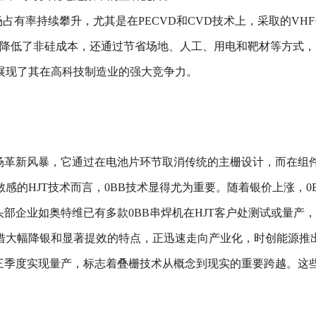
占有率持续攀升，尤其是在PECVD和CVD技术上，采取的VH
不仅大幅降低了非硅成本，还通过节省场地、人工、用电和靶材等方
展现了其在高科技制造业的强大竞争力。
一场革新风暴，它通过在电池片环节取消传统的主栅设计，而在组
的HJT技术而言，0BB技术显得尤为重要。随着银价上涨，0B
部企业如奥特维已有多款0BB串焊机在HJT客户处测试或量产，
大幅降银和显著提效的特点，正迅速走向产业化，时创能源推出的叠
024年第三季度实现量产，标志着叠栅技术从概念到现实的重要跨越