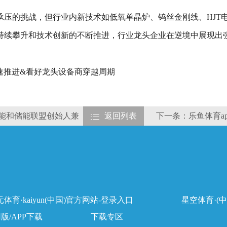
绩承压的挑战，但行业内新技术如低氧单晶炉、钨丝金刚线、HJT
持续攀升和技术创新的不断推进，行业龙头企业在逆境中展现出
加速推进&看好龙头设备商穿越周期
阳能和储能联盟创始人兼
返回列表
下一条：乐鱼体育a
体育·kaiyun(中国)官方网站-登录入口
星空体育·(中
用版/APP下载
下载专区