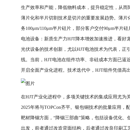
生产效率和产能，降低物料成本，提升稳定性，从而
薄片化和半片切割技术是切片的重要发展趋势。薄片
务100μm/110μm半片硅片，部分客户交付90μ
电池设备：新质生产力HJT降本增效加速推进，看好
光伏设备的技术创新，尤以HJT电池技术为代表，正
线。当前，HJT电池在组件功率、非硅成本方面已逼近甚
开启全面产业化进程。技术迭代中，HJT组件凭借高出的
在HJT产业化进程中，多项关键技术的集成应用尤为
2025年将与TOPCon齐平。银包铜技术的批量应
靶材降铟方面，“降铟三部曲”策略，包括设备优化
出发，前者通过改造背面结构，后者通过改良印刷工