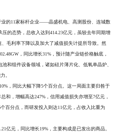
行业的11家标杆企业——晶盛机电、高测股份、连城数
的态势，总收入达到414.23亿元，虽较去年同期增
减速、毛利率下降以及加大了减值损失计提所导致。然
.48GW，同比增长31%，预计随产业链价格触底，
电池和组件设备领域，诸如硅片薄片化、低氧单晶炉、
能力。
10%，同比大幅下降5个百分点。这一局面主要归咎于
年总和，增幅高达247%，信用减值损失亦增至7亿元，
.6个百分点，而研发投入则达11亿元，占收入比重为
2.21亿元，同比增长19%，主要构成是已发出的商品。