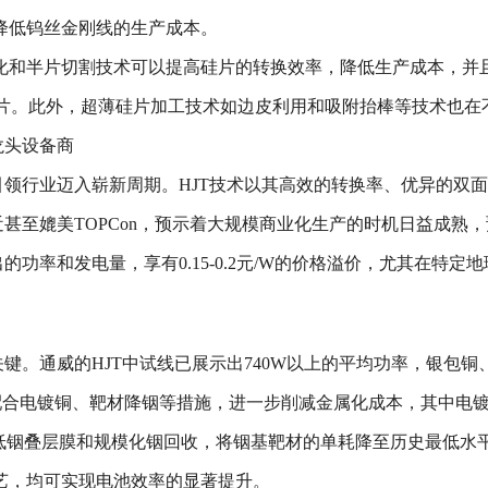
降低钨丝金刚线的生产成本。
化和半片切割技术可以提高硅片的转换效率，降低生产成本，并
m半片硅片。此外，超薄硅片加工技术如边皮利用和吸附抬棒等技术也
龙头设备商
引领行业迈入崭新周期。HJT技术以其高效的转换率、优异的双
至媲美TOPCon，预示着大规模商业化生产的时机日益成熟，预计
功率和发电量，享有0.15-0.2元/W的价格溢价，尤其在特定
关键。通威的HJT中试线已展示出740W以上的平均功率，银包
用，配合电镀铜、靶材降铟等措施，进一步削减金属化成本，其中电镀
、低铟叠层膜和规模化铟回收，将铟基靶材的单耗降至历史最低水
艺，均可实现电池效率的显著提升。