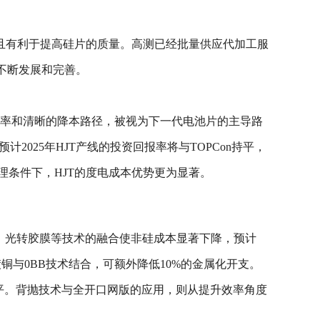
且有利于提高硅片的质量。高测已经批量供应代加工服
在不断发展和完善。
面率和清晰的降本路径，被视为下一代电池片的主导路
2025年HJT产线的投资回报率将与TOPCon持平，
地理条件下，HJT的度电成本优势更为显著。
铜、光转胶膜等技术的融合使非硅成本显著下降，预计
铜与0BB技术结合，可额外降低10%的金属化开支。
平。背抛技术与全开口网版的应用，则从提升效率角度