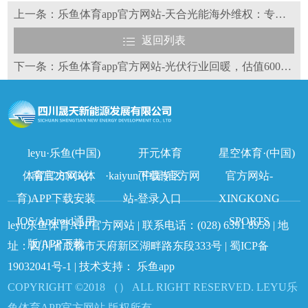
上一条：乐鱼体育app官方网站-天合光能海外维权：专利不存在申请撤销一说
返回列表
下一条：乐鱼体育app官方网站-光伏行业回暖，估值600亿光伏电站龙头上市有戏了？
leyu·乐鱼(中国)
开元体育
星空体育·(中国)
体育官方网站
南宫28NG(体
·kaiyun(中国)官方网
下载专区
官方网站-
育)APP下载安装
站-登录入口
XINGKONG
IOS/Android通用
SPORTS
leyu乐鱼体育APP官方网站 | 联系电话：
(028) 6391 8959
| 地
版/APP下载
址：四川省成都市天府新区湖畔路东段333号 |
蜀ICP备
19032041号-1
| 技术支持：
乐鱼app
COPYRIGHT ©2018 （） ALL RIGHT RESERVED. LEYU乐
鱼体育APP官方网站 版权所有