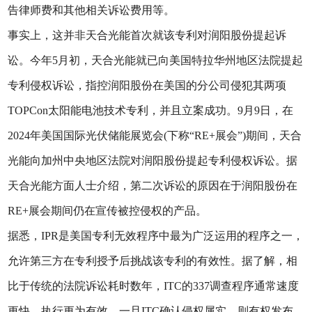
告律师费和其他相关诉讼费用等。
事实上，这并非天合光能首次就该专利对润阳股份提起诉
讼。今年5月初，天合光能就已向美国特拉华州地区法院提起
专利侵权诉讼，指控润阳股份在美国的分公司侵犯其两项
TOPCon太阳能电池技术专利，并且立案成功。9月9日，在
2024年美国国际光伏储能展览会(下称“RE+展会”)期间，天合
光能向加州中央地区法院对润阳股份提起专利侵权诉讼。据
天合光能方面人士介绍，第二次诉讼的原因在于润阳股份在
RE+展会期间仍在宣传被控侵权的产品。
据悉，IPR是美国专利无效程序中最为广泛运用的程序之一，
允许第三方在专利授予后挑战该专利的有效性。据了解，相
比于传统的法院诉讼耗时数年，ITC的337调查程序通常速度
更快，执行更为有效。一旦ITC确认侵权属实，则有权发布