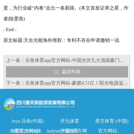
度，为行业破“内卷”走出一条新路。(本文首发证券之星，作
者|陆雯燕)
- End -
原文标题:天合光能海外维权：专利不存在申请撤销一说
上一条：乐鱼体育app官方网站-中国光伏九大顶级豪门集团！
返回列表
下一条：乐鱼体育app官方网站-豪掷4.51亿！阳光电源溢价100%拿下泰禾智能
leyu·乐鱼(中国)
开元体育
星空体育·(中国)
体育官方网站
南宫28NG(体
·kaiyun(中国)官方网
下载专区
官方网站-