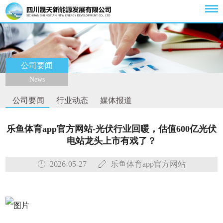
公司要闻
News
公司要闻
行业动态
媒体报道
乐鱼体育app官方网站-光伏行业回暖，估值600亿光伏
电站龙头上市有戏了？
2026-05-27
乐鱼体育app官方网站