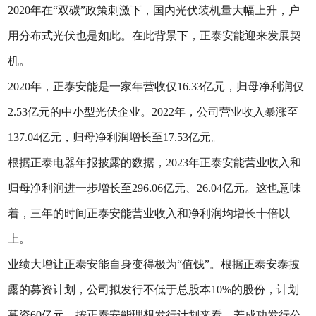
2020年在“双碳”政策刺激下，国内光伏装机量大幅上升，户
用分布式光伏也是如此。在此背景下，正泰安能迎来发展契
机。
2020年，正泰安能是一家年营收仅16.33亿元，归母净利润仅
2.53亿元的中小型光伏企业。2022年，公司营业收入暴涨至
137.04亿元，归母净利润增长至17.53亿元。
根据正泰电器年报披露的数据，2023年正泰安能营业收入和
归母净利润进一步增长至296.06亿元、26.04亿元。这也意味
着，三年的时间正泰安能营业收入和净利润均增长十倍以
上。
业绩大增让正泰安能自身变得极为“值钱”。根据正泰安泰披
露的募资计划，公司拟发行不低于总股本10%的股份，计划
募资60亿元。按正泰安能理想发行计划来看，若成功发行公