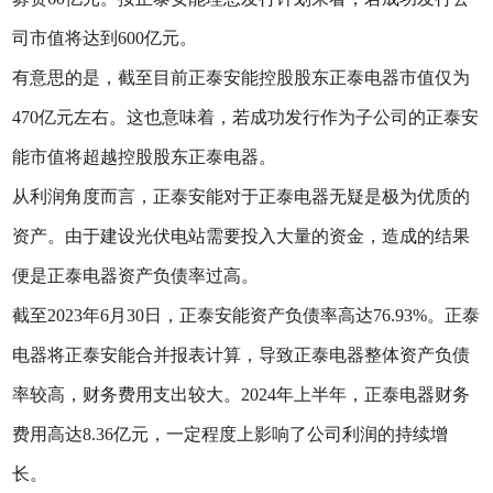
司市值将达到600亿元。
有意思的是，截至目前正泰安能控股股东正泰电器市值仅为
470亿元左右。这也意味着，若成功发行作为子公司的正泰安
能市值将超越控股股东正泰电器。
从利润角度而言，正泰安能对于正泰电器无疑是极为优质的
资产。由于建设光伏电站需要投入大量的资金，造成的结果
便是正泰电器资产负债率过高。
截至2023年6月30日，正泰安能资产负债率高达76.93%。正泰
电器将正泰安能合并报表计算，导致正泰电器整体资产负债
率较高，财务费用支出较大。2024年上半年，正泰电器财务
费用高达8.36亿元，一定程度上影响了公司利润的持续增
长。