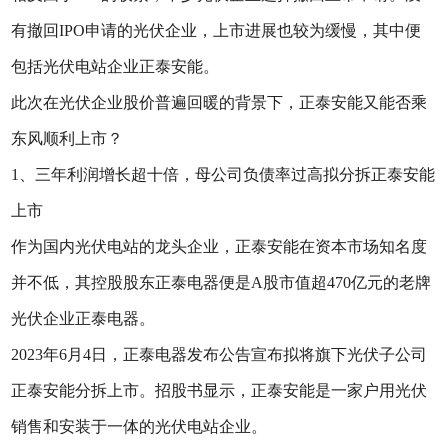
有撤回IPO申请的光伏企业，上市进展也较为缓慢，其中便
包括光伏电站企业正泰安能。
此次在光伏企业股价普遍回暖的背景下，正泰安能又能否乘
东风顺利上市？
1、三年利润增长超十倍，母公司负债率过高拟分拆正泰安能
上市
作为国内光伏电站的龙头企业，正泰安能在资本市场知名度
并不低，其控股股东正泰电器便是A股市值超470亿元的老牌
光伏企业正泰电器。
2023年6月4日，正泰电器发布公告宣布拟将旗下光伏子公司
正泰安能分拆上市。招股书显示，正泰安能是一家户用光伏
销售和安装于一体的光伏电站企业。