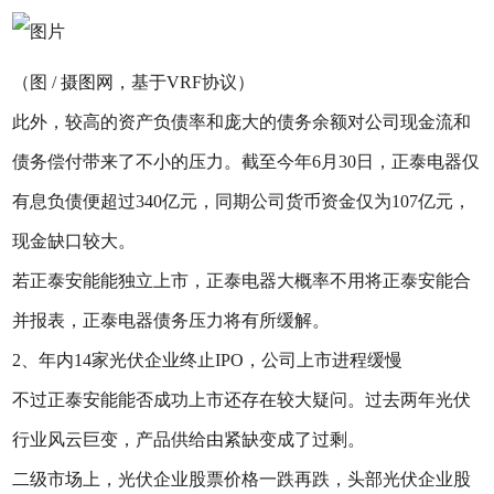
（图 / 摄图网，基于VRF协议）
此外，较高的资产负债率和庞大的债务余额对公司现金流和
债务偿付带来了不小的压力。截至今年6月30日，正泰电器仅
有息负债便超过340亿元，同期公司货币资金仅为107亿元，
现金缺口较大。
若正泰安能能独立上市，正泰电器大概率不用将正泰安能合
并报表，正泰电器债务压力将有所缓解。
2、年内14家光伏企业终止IPO，公司上市进程缓慢
不过正泰安能能否成功上市还存在较大疑问。过去两年光伏
行业风云巨变，产品供给由紧缺变成了过剩。
二级市场上，光伏企业股票价格一跌再跌，头部光伏企业股