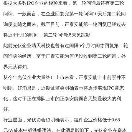
根据大多数IPO企业的经验来看，第一轮问询后还有第二轮
问询。一般而言，在企业回复完第一轮问询10天后第二轮问
询便会随之而来。截至目前，正泰安能第一轮回复已经过去
将近4个月的时间，第二轮问询仍未见踪影。
此前光伏企业晴天科技也曾有过间隔5个月时间才回复第二轮
问询函的经历，至于正泰安能为何仍没收到第二轮问询，外
界无从得知。
从今年光伏企业大量终止上市来看，正泰安能上市前景并不
明朗。好消息是，近期证监会明确表示将逐步实现IPO常态
化，这对于正在排队上市的正泰安能而言无疑是较大的利
好。
行业层面，光伏协会也明确表示，组件企业价格低于0.68
元/W成本中标涉嫌违法。在此消息影响下，光伏企业在资本