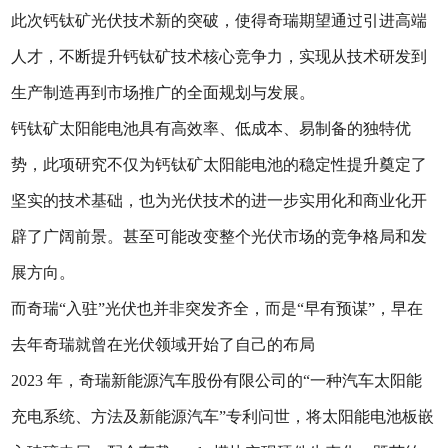
此次钙钛矿光伏技术新的突破，使得奇瑞期望通过引进高端
人才，不断提升钙钛矿技术核心竞争力，实现从技术研发到
生产制造再到市场推广的全面规划与发展。
钙钛矿太阳能电池具有高效率、低成本、易制备的独特优
势，此项研究不仅为钙钛矿太阳能电池的稳定性提升奠定了
坚实的技术基础，也为光伏技术的进一步实用化和商业化开
辟了广阔前景。甚至可能改变整个光伏市场的竞争格局和发
展方向。
而奇瑞“入驻”光伏也并非突发齐全，而是“早有预谋”，早在
去年奇瑞就曾在光伏领域开始了自己的布局
2023 年，奇瑞新能源汽车股份有限公司的“一种汽车太阳能
充电系统、方法及新能源汽车”专利问世，将太阳能电池板嵌