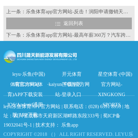
上一条：乐鱼体育app官方网站-反击！润阳申请撤销天合光能涉诉TOPCon电池专利
返回列表
下一条：乐鱼体育app官方网站-最高年薪360万？汽车跨界光伏又有重大突破
leyu·乐鱼(中国)
开元体育
星空体育·(中国)
体育官方网站
南宫28NG(体
·kaiyun(中国)官方网
下载专区
官方网站-
育)APP下载安装
站-登录入口
XINGKONG
IOS/Android通用
SPORTS
leyu乐鱼体育APP官方网站 | 联系电话：
(028) 6391 8959
| 地
版/APP下载
址：四川省成都市天府新区湖畔路东段333号 |
蜀ICP备
19032041号-1
| 技术支持：
乐鱼app
COPYRIGHT ©2018 （） ALL RIGHT RESERVED. LEYU乐