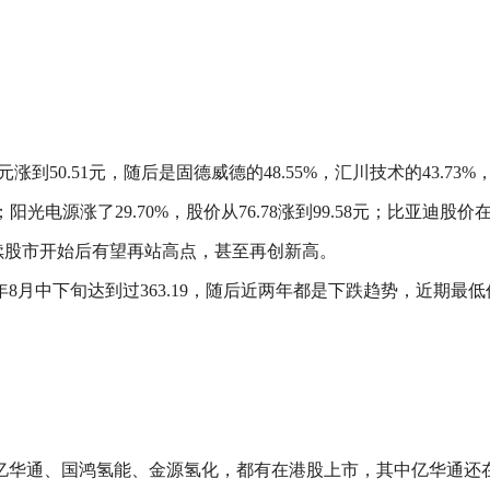
元涨到50.51元，随后是固德威德的48.55%，汇川技术的43.73%
4%；阳光电源涨了29.70%，股价从76.78涨到99.58元；比亚迪
后续股市开始后有望再站高点，甚至再创新高。
月中下旬达到过363.19，随后近两年都是下跌趋势，近期最低价为3
亿华通、国鸿氢能、金源氢化，都有在港股上市，其中亿华通还