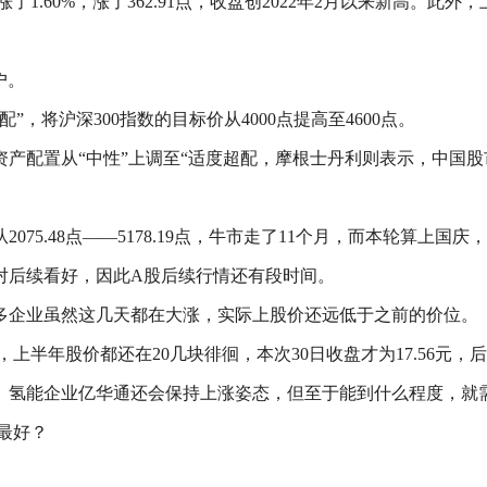
涨了1.60%，涨了362.91点，收盘创2022年2月以来新高
户。
，将沪深300指数的目标价从4000点提高至4600点。
产配置从“中性”上调至“适度超配，摩根士丹利则表示，中国股
，从2075.48点——5178.19点，牛市走了11个月，而本轮算上国
对后续看好，因此A股后续行情还有段时间。
多企业虽然这几天都在大涨，实际上股价还远低于之前的价位。
，上半年股价都还在20几块徘徊，本次30日收盘才为17.56元
、氢能企业亿华通还会保持上涨姿态，但至于能到什么程度，就
最好？