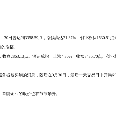
。
30日曾达到3358.59点，涨幅高达21.37%，创业板从1530.51点到
未有的涨幅。
盘2863.13点。深证成指：上涨4.36%，收盘8435.70点。创业
器被买崩的消息，随后在9月30日，最后一天交易日中开局6个点
、氢能企业的股价也在节节攀升。