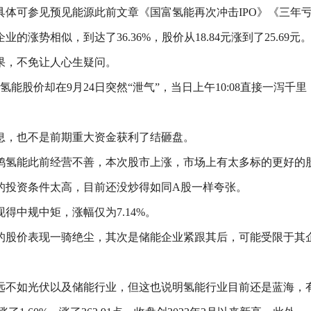
可参见预见能源此前文章《国富氢能再次冲击IPO》《三年亏损2
势相似，到达了36.36%，股价从18.84元涨到了25.69元
果，不免让人心生疑问。
能股价却在9月24日突然“泄气”，当日上午10:08直接一泻千里
息，也不是前期重大资金获利了结砸盘。
国鸿氢能此前经营不善，本次股市上涨，市场上有太多标的更好的
的投资条件太高，目前还没炒得如同A股一样夸张。
中规中矩，涨幅仅为7.14%。
的股价表现一骑绝尘，其次是储能企业紧跟其后，可能受限于其
远不如光伏以及储能行业，但这也说明氢能行业目前还是蓝海，