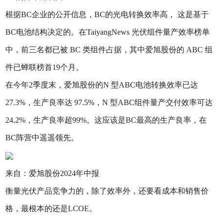
根据BC企业的公开信息，BC的光电转换效率高， 这是基于
BC电池结构决定的。在TaiyangNews 光伏组件量产效率榜单
中，前三名都已被 BC 类组件占据，其中爱旭股份的 ABC 组
件已蝉联榜首19个月。
在今年2季度末，爱旭股份的N 型ABC电池转换效率已达
27.3%，生产良率达 97.5%，N 型ABC组件量产交付效率可达
24.2%，生产良率超99%。这应该是BC最高的生产良率，在
BC阵营中遥遥领先。
来自：爱旭股份2024年中报
衡量光伏产品竞争力的，除了效率外，还要看成本和销售价
格，最根本的还是LCOE。