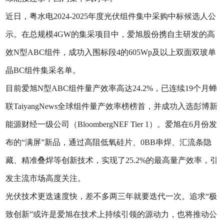
近日，粤水电2024-2025年度光伏组件集中采购中标候选人公
示。在总规模4GW的集采项目中，爱旭股份携自主研发的高
效N型ABC组件，成功入围标段4的605Wp及以上双面双玻单
晶BC组件集采名单。
目前爱旭N型ABC组件量产效率高达24.2%，已连续19个月蝉
联TaiyangNews全球组件量产效率榜榜首，并成功入选彭博新
能源财经一级公司（BloombergNEF Tier 1）。爱旭在6月份发
布的“满屏”新品，通过高阻低氧硅片、0BB串焊、汇流条隐
藏、精准叠焊等创新技术，实现了25.2%的最高量产效率，引
发主流市场高度关注。
光伏技术更迭速度快，差不多两三年就要迭代一次。追求“极
致创新”或许是爱旭在技术上持续引领的源动力，也将推动公