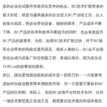
多的企业在试图寻求差异化竞争的机会。BC技术扩散带来的
最大好处，就是当越来越多的企业进入BC产业链之后，众人
拾柴火焰高，势必会带动设备、辅材的降本，产品成本不断
下降。BC产品的良率和效率不断提升的同时，也会有效提升
BC产品的渗透率。当然，如果BC技术扩散过快，对于BC领
军企业带来的风险也显而易见：很多人都担心，BC会不会很
快也会成为设备厂的交钥匙工程，卷成白菜价。因为发生在
TOPCon的故事就在眼前。
所以，摆在爱旭股份面前的或许是一把双刃剑：一方面要考
虑如何合纵连横来降本增效抢市场，另一方面要尽量延长BC
产品的红利期。实际上，包括BC这项平台性技术在内，任何
一项技术要想真正形成主流，都需要在技术领先和成本领先