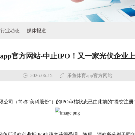
行业动态
媒体报道
app官方网站-中止IPO！又一家光伏企业
2026-06-15
乐鱼体育app官方网站
公司（简称“美科股份”）的IPO审核状态已由此前的“提交注册”
向深交所递交创业板IPO申请并获得受理，随后，深交所分别于同