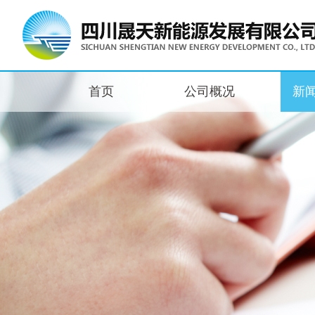
首页
公司概况
新