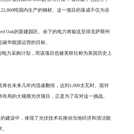
组件以及22,800吨国内生产的钢材。这一项目的落成不仅为谷
和Red Oak的新建园区。余下的电力将输送至得克萨斯州
无碳华能源运营的目标。
能电力采购计划，而该项目也被美联社称为美国历史上
在未来几年内迅速翻倍，达到1,000太瓦时。面对
州布局的大规模光伏项目，正是为了应对这一挑战。
和项目的建设中，体现了光伏技术在推动当地经济和清洁能
求。