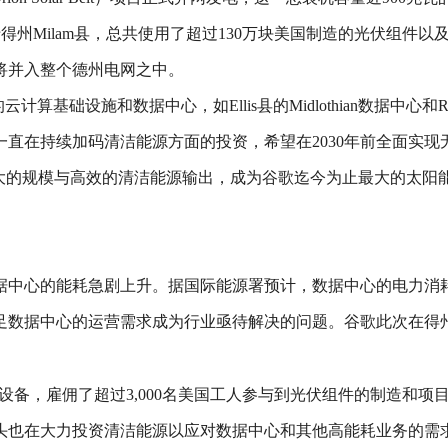
III。项目位于得州Milam县，总共使用了超过130万块美国制造的光伏
将并入整个德州电网之中。
算基础设施和数据中心，如Ellis县的Midlothian数据中心
直在持续加码清洁能源方面的投资，希望在2030年前全面实现
庞大的规模与高效的清洁能源输出，成为谷歌迄今为止最大的太阳
中心的能耗急剧上升。据国际能源署预计，数据中心的电力消耗将
足数据中心的运营需求成为行业亟待解决的问题。谷歌此次在得
组件和设备，雇佣了超过3,000名美国工人参与到光伏组件的制造
头也在大力投资清洁能源以应对数据中心和其他高能耗业务的需