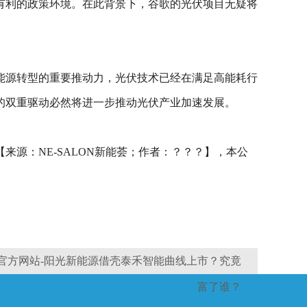
有利的政策环境。在此背景下，谷歌的光伏项目无疑将
能源转型的重要推动力，光伏技术已经在满足高能耗行
的双重驱动必然将进一步推动光伏产业加速发展。
源：NE-SALON新能荟；作者：？？？】，本公
p官方网站-阳光新能源借壳泰禾智能曲线上市？究竟
富了谁？