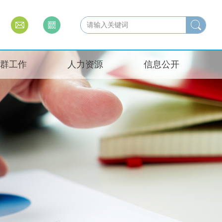
群工作
人力资源
信息公开