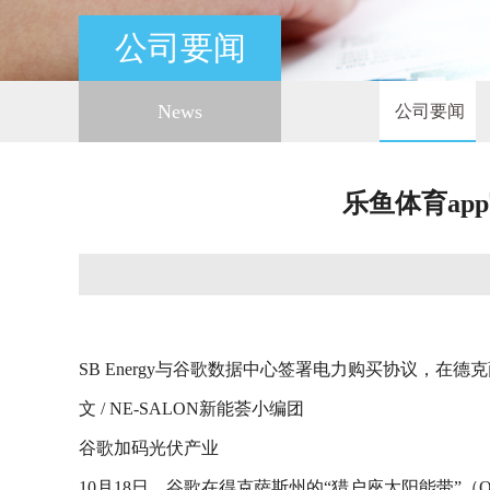
公司要闻
News
公司要闻
乐鱼体育ap
SB Energy与谷歌数据中心签署电力购买协议，在德
文 / NE-SALON新能荟小编团
谷歌加码光伏产业
10月18日，谷歌在得克萨斯州的“猎户座太阳能带”（Ori