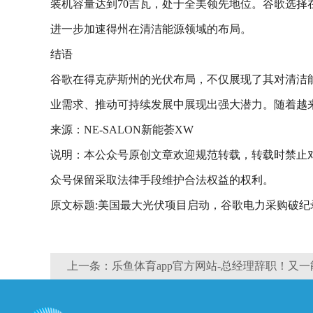
装机容量达到70吉瓦，处于全美领先地位。谷歌选
进一步加速得州在清洁能源领域的布局。
结语
谷歌在得克萨斯州的光伏布局，不仅展现了其对清洁
业需求、推动可持续发展中展现出强大潜力。随着越
来源：NE-SALON新能荟XW
说明：本公众号原创文章欢迎规范转载，转载时禁止对
众号保留采取法律手段维护合法权益的权利。
原文标题:美国最大光伏项目启动，谷歌电力采购破纪
上一条：乐鱼体育app官方网站-总经理辞职！又