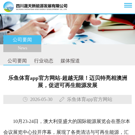
公司要闻
News
公司要闻
行业动态
媒体报道
乐鱼体育app官方网站-超越无限！迈贝特亮相澳洲
展，促进可再生能源发展
2026-05-30
乐鱼体育app官方网站
10月23-24日，澳大利亚盛大的国际能源展览会在墨尔本
会议展览中心拉开序幕，展现了各类清洁与可再生能源，汇