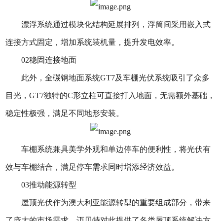
漂浮系统通过模块化结构延展排列，浮筒间采用嵌入式
连接方式固定，增加系统装机量，提升发电效率。
02稳固连接地面
此外，全碳钢地面系统GT7及车棚光伏系统吸引了众多
目光，GT7独特的C形立柱可直接打入地面，无需额外基础，
稳定性极强，满足不同地形安装。
车棚系统兼具美学外观和单边停车的便利性，将光伏有
效与车棚结合，满足停车需求同时增添经济效益。
03推动能源转型
屋顶光伏作为澳大利亚能源转型的重要组成部分，带来
了庞大的市场需求，迈贝特对此提供了各类屋顶系统解决方