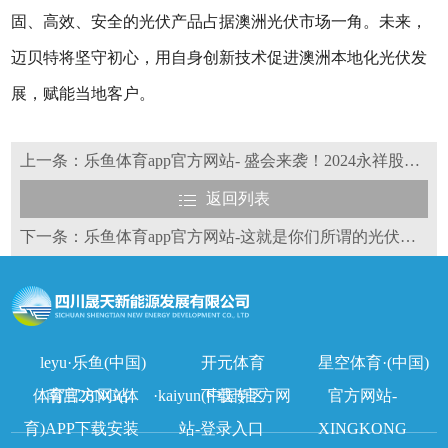
固、高效、安全的光伏产品占据澳洲光伏市场一角。未来，
迈贝特将坚守初心，用自身创新技术促进澳洲本地化光伏发
展，赋能当地客户。
上一条：乐鱼体育app官方网站- 盛会来袭！2024永祥股份全球合作伙伴大会，邀您共襄盛举！
返回列表
下一条：乐鱼体育app官方网站-这就是你们所谓的光伏惊天大利好？！
leyu·乐鱼(中国)
开元体育
星空体育·(中国)
体育官方网站
南宫28NG(体
·kaiyun(中国)官方网
下载专区
官方网站-
育)APP下载安装
站-登录入口
XINGKONG