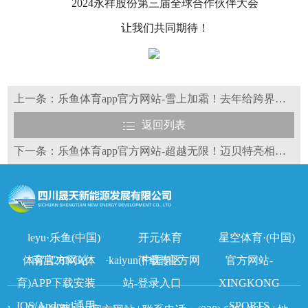
2024永祥股份第三届全球合作伙伴大会
让我们共同期待！
上一条：乐鱼体育app官方网站-雪上加霜！去年给跨界新玩家“交钥匙”，现在却要一剑封喉！
返回列表
下一条：乐鱼体育app官方网站-超越无限！迈贝特亮相澳洲展，促进可再生能源发展
leyu·乐鱼(中国)
开元体育
星空体育·(中国)
体育官方网站
南宫28NG(体
·kaiyun(中国)官方网
下载专区
官方网站-
育)APP下载安装
站-登录入口
XINGKONG
IOS/Android通用
SPORTS