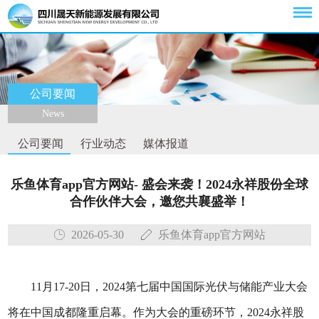
公司要闻
News
公司要闻
行业动态
媒体报道
乐鱼体育app官方网站- 盛会来袭！2024永祥股份全球
合作伙伴大会，邀您共襄盛举！
2026-05-30
乐鱼体育app官方网站
11月17-20日，2024第七届中国国际光伏与储能产业大会
将在中国成都隆重启幕。作为大会的重磅环节，2024永祥股