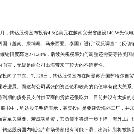
3月，钧达股份宣布投资4.5亿美元在越南义安省建设14GW光伏
四国（越南、柬埔寨、马来西亚、泰国）进行“双反调查”（反倾
倾销幅度高达271.28%，后续关税税率如何调整还需要等待美
份而言，无疑是给公司出海带来了较大的不确定性。
投向了中东。7月26日，钧达股份宣布在阿曼苏丹国苏哈尔自贸
显著进展。而这与公司紧张的资金链和较高的负债率有很大关系
将到期的债务及支付供应商的货款还很吃力，目前并没有太多的
招股书中，钧达股份明确表示，募资投向是要建设海外工厂，并
而言至关重要。若成功募资，其负债率将进一步下降，海外工厂
，钧达股份国内电池片市场份额很有可能下滑，出海计划将被搁