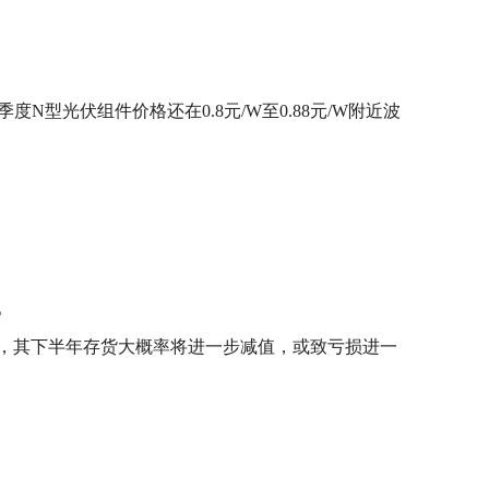
季度N型光伏组件价格还在0.8元/W至0.88元/W附近波
。
。
响下，其下半年存货大概率将进一步减值，或致亏损进一