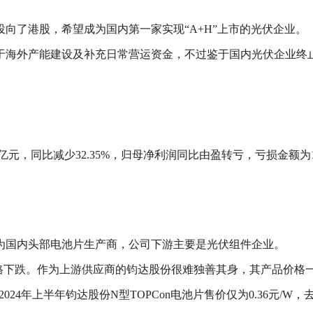
向了港股，希望成为国内第一家实现“A+H”上市的光伏企业。
于海外产能建设及补充日常营运资金，不过鉴于国内光伏企业终
4亿元，同比减少32.35%，归母净利润同比由盈转亏，亏损金额为1
为国内头部电池片生产商，公司下游主要是光伏组件企业。
品价格下跌。作为上游供应商的钧达股份很难独善其身，其产品价格
24年上半年钧达股份N型TOPCon电池片售价仅为0.36元/W，