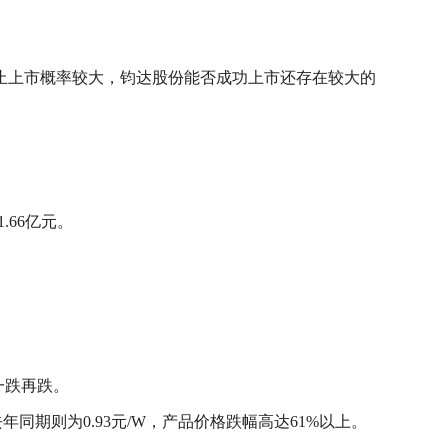
止上市概率较大，钧达股份能否成功上市还存在较大的
.66亿元。
一跌再跌。
去年同期则为0.93元/W，产品价格跌幅高达61%以上。