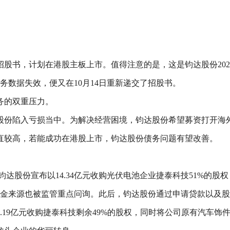
股书，计划在港股主板上市。值得注意的是，这是钧达股份202
务数据失效，便又在10月14日重新递交了招股书。
务的双重压力。
股份陷入亏损当中。为解决经营困境，钧达股份希望募资打开海
直较高，若能成功在港股上市，钧达股份债务问题有望改善。
钧达股份宣布以14.34亿元收购光伏电池企业捷泰科技51%的股
资金来源也被监管重点问询。此后，钧达股份通过申请贷款以及
5.19亿元收购捷泰科技剩余49%的股权，同时将公司原有汽车饰