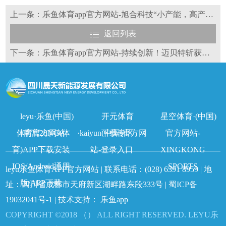
上一条：乐鱼体育app官方网站-旭合科技“小产能，高产出”尽显TOPCon黑马潜质
返回列表
下一条：乐鱼体育app官方网站-持续创新！迈贝特斩获第十九届亚洲光储创新与合作论坛双项荣誉！
leyu·乐鱼(中国)
开元体育
星空体育·(中国)
体育官方网站
南宫28NG(体
·kaiyun(中国)官方网
下载专区
官方网站-
育)APP下载安装
站-登录入口
XINGKONG
IOS/Android通用
SPORTS
leyu乐鱼体育APP官方网站 | 联系电话：
(028) 6391 8959
| 地
版/APP下载
址：四川省成都市天府新区湖畔路东段333号 |
蜀ICP备
19032041号-1
| 技术支持：
乐鱼app
COPYRIGHT ©2018 （） ALL RIGHT RESERVED. LEYU乐