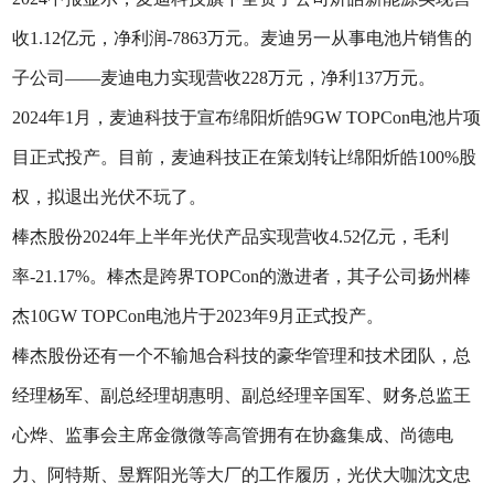
收1.12亿元，净利润-7863万元。麦迪另一从事电池片销售的
子公司——麦迪电力实现营收228万元，净利137万元。
2024年1月，麦迪科技于宣布绵阳炘皓9GW TOPCon电池片项
目正式投产。目前，麦迪科技正在策划转让绵阳炘皓100%股
权，拟退出光伏不玩了。
棒杰股份2024年上半年光伏产品实现营收4.52亿元，毛利
率-21.17%。棒杰是跨界TOPCon的激进者，其子公司扬州棒
杰10GW TOPCon电池片于2023年9月正式投产。
棒杰股份还有一个不输旭合科技的豪华管理和技术团队，总
经理杨军、副总经理胡惠明、副总经理辛国军、财务总监王
心烨、监事会主席金微微等高管拥有在协鑫集成、尚德电
力、阿特斯、昱辉阳光等大厂的工作履历，光伏大咖沈文忠