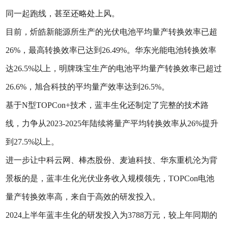
同一起跑线，甚至还略处上风。
目前，炘皓新能源所生产的光伏电池平均量产转换效率已超
26%，最高转换效率已达到26.49%。华东光能电池转换效率
达26.5%以上，明牌珠宝生产的电池平均量产转换效率已超过
26.6%，旭合科技的平均量产效率达到26.5%。
基于N型TOPCon+技术，蓝丰生化还制定了完整的技术路
线，力争从2023-2025年陆续将量产平均转换效率从26%提升
到27.5%以上。
进一步让中科云网、棒杰股份、麦迪科技、华东重机沦为背
景板的是，蓝丰生化光伏业务收入规模领先，TOPCon电池
量产转换效率高，来自于高效的研发投入。
2024上半年蓝丰生化的研发投入为3788万元，较上年同期的