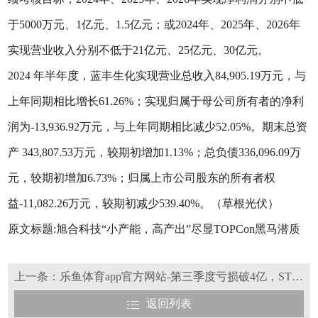
于5000万元、1亿元、1.5亿元；或2024年、2025年、2026年
实现营业收入分别不低于21亿元、25亿元、30亿元。
2024 年半年度，蓝丰生化实现营业总收入84,905.19万元，与
上年同期相比增长61.26%；实现归属于母公司所有者的净利
润为-13,936.92万元，与上年同期相比减少52.05%。期末总资
产 343,807.53万元，较期初增加1.13%；总负债336,096.09万
元，较期初增加6.73%；归属上市公司股东的所有者权
益-11,082.26万元，较期初减少539.40%。（草根光伏）
原文标题:旭合科技“小产能，高产出”尽显TOPCon黑马潜质
上一条：乐鱼体育app官方网站-第三季度亏损破4亿，ST聆达单季亏损刷新前高，主要子公司停产超半年
返回列表