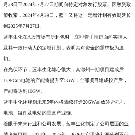
月28日至2024年7月27日期间向特定对象发行股票。因融资政
策收紧，2024年4月29日，蓝丰又将这一定增计划有效期延长
到2025年7月27日。
蓝丰生化在A股市场有所起色时，立即着手推进面向实控人
及其一致行动人的定增计划，表明其对资金的需求极为迫
切。
在光伏环节，蓝丰生化雄心很大，其滁州一期项目建成后
TOPCon电池的产能将提升至5GW，全部项目建成投产后，
产能将达到10GW。
蓝丰生化还规划未来5年内将陆续打造20GW高效N型切片、
电池、组件及电站的垂直产业链。
着眼于未来行业和公司发展，蓝丰生化制定了公司层面的业
绩考核目标，2024年、2025年、2026年实现净利润分别不低