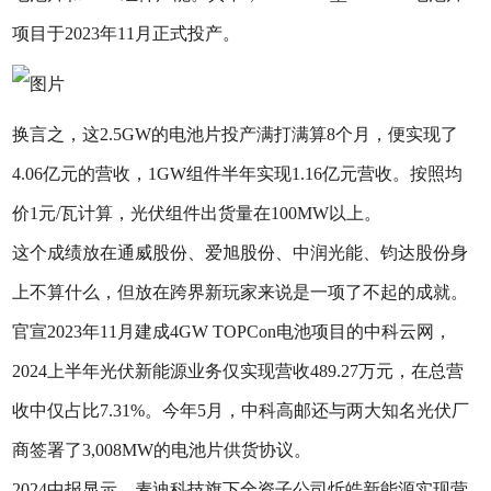
项目于2023年11月正式投产。
换言之，这2.5GW的电池片投产满打满算8个月，便实现了
4.06亿元的营收，1GW组件半年实现1.16亿元营收。按照均
价1元/瓦计算，光伏组件出货量在100MW以上。
这个成绩放在通威股份、爱旭股份、中润光能、钧达股份身
上不算什么，但放在跨界新玩家来说是一项了不起的成就。
官宣2023年11月建成4GW TOPCon电池项目的中科云网，
2024上半年光伏新能源业务仅实现营收489.27万元，在总营
收中仅占比7.31%。今年5月，中科高邮还与两大知名光伏厂
商签署了3,008MW的电池片供货协议。
2024中报显示，麦迪科技旗下全资子公司炘皓新能源实现营