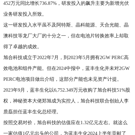
452万元同比增长736.87%，研发投入的飙升主要为新增光伏
业务研发投入所致。
这一研发投入水平虽不及阿特斯、晶科能源、天合光能、晶
澳科技等龙厂大厂的十分之一，但在电池片转换效率上却取
得了卓越的成效。
旭合科技成立于2022年7月，到2023年5月拥有2GW PERC高
效电池和组件产能。但在2024中报中，蓝丰生化并未对2GW
PERC电池项目做出介绍，这部分产能也未见资产计提。
2023年9月，蓝丰生化以6,752.349万元收购了旭合科技51%股
权，神秘资本大佬郑旭成为实控人，旭合科技联合创始人李
质磊担任蓝丰生化总经理。
按照交易对价，旭合科技的估值应在1.32亿元左右。就这么
一家估值1亿元出头的公司，为蓝丰生化2024上半年贡献了