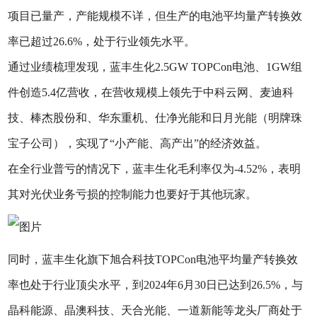
项目已量产，产能规模不详，但生产的电池平均量产转换效
率已超过26.6%，处于行业领先水平。
通过业绩梳理发现，蓝丰生化2.5GW TOPCon电池、1GW组
件创造5.4亿营收，在营收规模上领先于中科云网、麦迪科
技、棒杰股份和、华东重机、仕净光能和日月光能（明牌珠
宝子公司），实现了“小产能、高产出”的经济效益。
在全行业普亏的情况下，蓝丰生化毛利率仅为-4.52%，表明
其对光伏业务亏损的控制能力也要好于其他玩家。
同时，蓝丰生化旗下旭合科技TOPCon电池平均量产转换效
率也处于行业顶尖水平，到2024年6月30日已达到26.5%，与
晶科能源、晶澳科技、天合光能、一道新能等龙头厂商处于