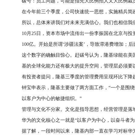
碳号：员工问题，可能是指先大比例招人又大比例裁
在今年前三个季度，公司快速统一思想，实施精兵简
所以，总体来讲我们对未来充满信心。我们也相信我
10月25日，资本市场中流传出一份李振国在北京与
100亿。开始是所谓‘涉疆法案’，导致滞港费增加；后
这个数字的确触目惊心。赶碳号认为，隆基绿能在美
基的全球化能力还有极大的提升空间，管理层必须要
有投资者提问，隆基三季度的管理费用呈现环比下降
钟宝申表示，隆基主要做了两方面工作，“一个是围
以客户为中心的敏捷组织。”
管理与文化不分家。文化是指导思想，经营管理是落
华为的文化核心之一就是“以客户为中心，以奋斗者为
据了解，一段时间以来，隆基内部一直在学习对标华