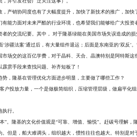
员，并引发社会广泛关注这事）。
政，产销协同度也有了大幅度提升，加快了新技术的推广，加快了
们有能力面对未来严酷的行业环境，也希望我们能够给广大投资
投资者的交流纪要。其中， 对于隆基绿能在美国市场失误造成的
面‘涉疆法案’通过后，有大量组件退运；后面是东南亚的‘双反’。
国市场交的这百亿学费，对于晶科、天合、晶澳特别是阿特斯这
以霹雳手段来查找问题、补齐短板了！
趋势，隆基在管理优化方面进步明显，主要做了哪些工作？
绕客户投放力量，一个是做极简组织，压缩管理层级，做扁平化
地执行。
本”。隆基的文化价值观是“可靠、增值、愉悦”。赶碳号理解，
为。但是，船大难调头，组织越大，惯性往往也越大。特别是对