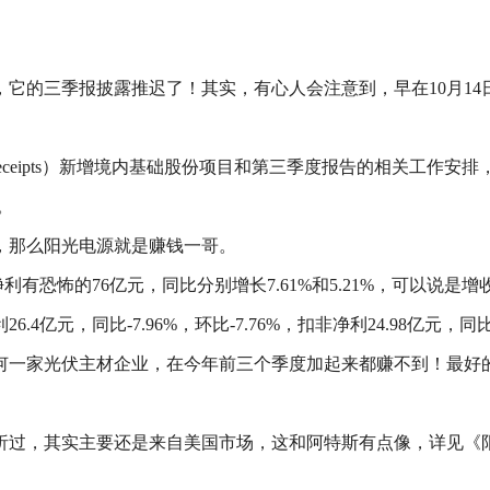
的三季报披露推迟了！其实，有心人会注意到，早在10月14日，
tary Receipts）新增境内基础股份项目和第三季度报告的相关工
。
，那么阳光电源就是赚钱一哥。
净利有恐怖的76亿元，同比分别增长7.61%和5.21%，可以
，同比-7.96%，环比-7.76%，扣非净利24.98亿元，同比-10
一家光伏主材企业，在今年前三个季度加起来都赚不到！最好的要属
析过，其实主要还是来自美国市场，这和阿特斯有点像，详见《
。