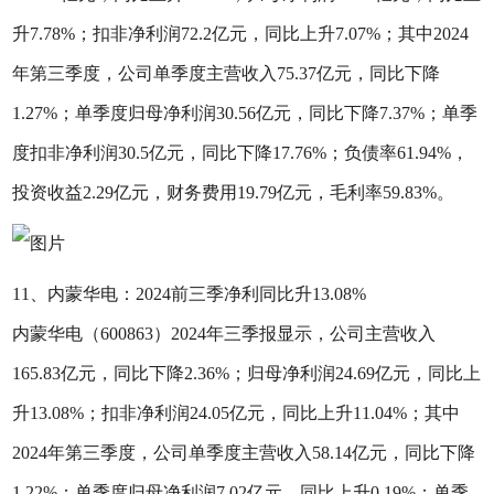
升7.78%；扣非净利润72.2亿元，同比上升7.07%；其中2024
年第三季度，公司单季度主营收入75.37亿元，同比下降
1.27%；单季度归母净利润30.56亿元，同比下降7.37%；单季
度扣非净利润30.5亿元，同比下降17.76%；负债率61.94%，
投资收益2.29亿元，财务费用19.79亿元，毛利率59.83%。
11、内蒙华电：2024前三季净利同比升13.08%
内蒙华电（600863）2024年三季报显示，公司主营收入
165.83亿元，同比下降2.36%；归母净利润24.69亿元，同比上
升13.08%；扣非净利润24.05亿元，同比上升11.04%；其中
2024年第三季度，公司单季度主营收入58.14亿元，同比下降
1.22%；单季度归母净利润7.02亿元，同比上升0.19%；单季