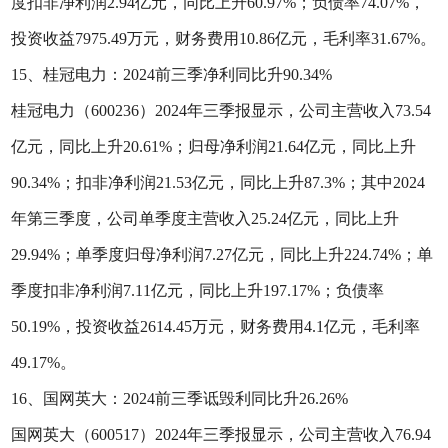
度扣非净利润2.94亿元，同比上升60.97%；负债率74.07%，
投资收益7975.49万元，财务费用10.86亿元，毛利率31.67%。
15、桂冠电力：2024前三季净利同比升90.34%
桂冠电力（600236）2024年三季报显示，公司主营收入73.54
亿元，同比上升20.61%；归母净利润21.64亿元，同比上升
90.34%；扣非净利润21.53亿元，同比上升87.3%；其中2024
年第三季度，公司单季度主营收入25.24亿元，同比上升
29.94%；单季度归母净利润7.27亿元，同比上升224.74%；单
季度扣非净利润7.11亿元，同比上升197.17%；负债率
50.19%，投资收益2614.45万元，财务费用4.1亿元，毛利率
49.17%。
16、国网英大：2024前三季诋毁利同比升26.26%
国网英大（600517）2024年三季报显示，公司主营收入76.94