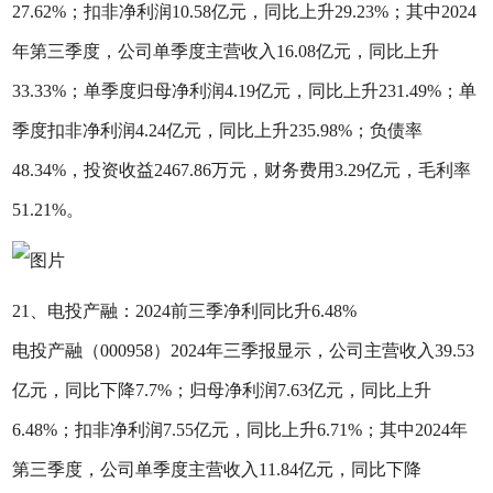
27.62%；扣非净利润10.58亿元，同比上升29.23%；其中2024
年第三季度，公司单季度主营收入16.08亿元，同比上升
33.33%；单季度归母净利润4.19亿元，同比上升231.49%；单
季度扣非净利润4.24亿元，同比上升235.98%；负债率
48.34%，投资收益2467.86万元，财务费用3.29亿元，毛利率
51.21%。
21、电投产融：2024前三季净利同比升6.48%
电投产融（000958）2024年三季报显示，公司主营收入39.53
亿元，同比下降7.7%；归母净利润7.63亿元，同比上升
6.48%；扣非净利润7.55亿元，同比上升6.71%；其中2024年
第三季度，公司单季度主营收入11.84亿元，同比下降