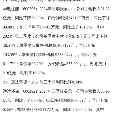
华电辽能（600396）2024年三季报显示，公司主营收入31.22
亿元，同比下降36.83%；归母净利润2421.89万元，同比下降
98.88%；扣非净利润1449.1万元，同比上升101.9%；其中
2024年第三季度，公司单季度主营收入9.79亿元，同比下降
36.51%；单季度归母净利润-9610.71万元，同比下降
103.59%；单季度扣非净利润-9733.94万元，同比上升
61.17%；负债率93.29%，投资收益4655.09万元，财务费用
2.9亿元，毛利率16.28%。
24、远达环保：2024前三季净利同比降0.34%
远达环保（600292）2024年三季报显示，公司主营收入30.96
亿元，同比上升6.69%；归母净利润8836.66万元，同比下降
0.34%；扣非净利润8659.72万元，同比上升60.49%；其中