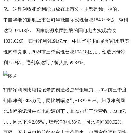
亿。这种创收和盈利能力放在上市公司里都是独一档的。
中国华能的旗舰上市公司华能国际实现营收1843.96亿，净利
达到104.13亿，国家能源集团控股的国电电力实现营收
1338.62亿，归母净利91.91亿元。中国华能下面的华能水电表
现同样亮眼，2024前三季实现营收194.18亿元，创造归母净
利72.2亿，毛利率达到了惊人的59.83%。
扣非净利同比增幅记录的创造者是华银电力，2024前三季度
扣非净利2308万元，同比增幅达到+1329.86%。归母净利同
比增幅的记录由华电能源创下，其2024前三季营收132.68亿
元，同比下滑2.05%，归母净利4.53亿，同比增幅800.92%。
两网、五大发电控股的34家上市公司中，仅国家能源集团旗