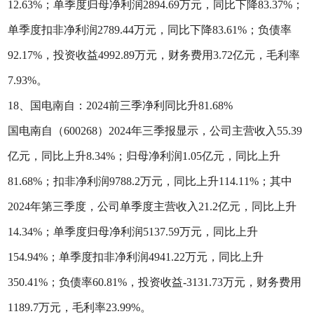
12.63%；单季度归母净利润2894.69万元，同比下降83.37%；
单季度扣非净利润2789.44万元，同比下降83.61%；负债率
92.17%，投资收益4992.89万元，财务费用3.72亿元，毛利率
7.93%。
18、国电南自：2024前三季净利同比升81.68%
国电南自（600268）2024年三季报显示，公司主营收入55.39
亿元，同比上升8.34%；归母净利润1.05亿元，同比上升
81.68%；扣非净利润9788.2万元，同比上升114.11%；其中
2024年第三季度，公司单季度主营收入21.2亿元，同比上升
14.34%；单季度归母净利润5137.59万元，同比上升
154.94%；单季度扣非净利润4941.22万元，同比上升
350.41%；负债率60.81%，投资收益-3131.73万元，财务费用
1189.7万元，毛利率23.99%。