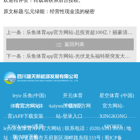
欢迎转评赞！转载请联系后台授权。
原文标题:弘元绿能：经营性现金流的秘密
上一条：乐鱼体育app官方网站-总投资超100亿！丽豪清能“杀”到非洲
返回列表
下一条：乐鱼体育app官方网站-光伏龙头福特斯突发大火？最新说明来了
leyu·乐鱼(中国)
开元体育
星空体育·(中国)
体育官方网站
南宫28NG(体
·kaiyun(中国)官方网
下载专区
官方网站-
育)APP下载安装
站-登录入口
XINGKONG
IOS/Android通用
SPORTS
leyu乐鱼体育APP官方网站 | 联系电话：
(028) 6391 8959
| 地
版/APP下载
址：四川省成都市天府新区湖畔路东段333号 |
蜀ICP备