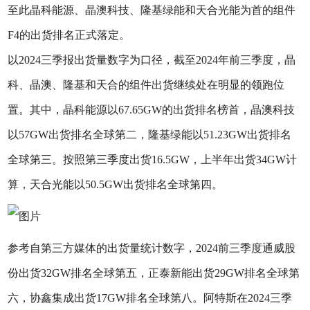
至此晶科能源、晶澳科技、隆基绿能和天合光能为首的组件
F4的出货排名正式落定。
以2024三季报出货量数字为口径，截至2024年前三季度，晶
科、晶澳、隆基和天合的组件出货继续处在明显的领跑位
置。其中，晶科能源以67.65GW的出货排名榜首，晶澳科技
以57GW出货排名全球第二，隆基绿能以51.23GW出货排名
全球第三。按照第三季度出货16.5GW，上半年出货34GW计
算，天合光能以50.5GW出货排名全球第四。
参考自第三方媒体的出货量统计数字，2024前三季度通威股
份出货32GW排名全球第五，正泰新能出货29GW排名全球第
六，协鑫集成出货17GW排名全球第八。阿特斯在2024三季