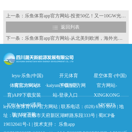
上一条：乐鱼体育app官方网站-投资50亿！又一10GW光伏组件项目签约落地
返回列表
下一条：乐鱼体育app官方网站-从北美到欧洲，海外光伏市场真的要变天了？
leyu·乐鱼(中国)
开元体育
星空体育·(中国)
体育官方网站
南宫28NG(体
·kaiyun(中国)官方网
下载专区
官方网站-
育)APP下载安装
站-登录入口
XINGKONG
IOS/Android通用
SPORTS
leyu乐鱼体育APP官方网站 | 联系电话：
(028) 6391 8959
| 地
版/APP下载
址：四川省成都市天府新区湖畔路东段333号 |
蜀ICP备
19032041号-1
| 技术支持：
乐鱼app