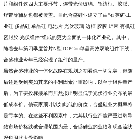
片和组件这四大主要环节，连带光伏玻璃、铝边框、胶膜、
焊带等辅材也都被覆盖。自此合盛硅业建立了由“石英矿-工
业硅-多晶硅-单晶硅-电池片-光伏玻璃-边框-胶膜-焊带-有机硅
密封胶-光伏组件”组成的更为全面的一体化产业链。其中，
随着去年第四季度首片N型TOPCon单晶高效双玻组件下线，
合盛硅业今年已经实现了组件的量产。
虽然合盛硅业的一体化战略在规划之初看似一切完美，但随
后还是受到突如其来的不利因素严重影响，以至于组件量产
后，为了要投标接单而居然报出明显低于光伏行业公布的最
低成本价。侦碳家预计以如此低的价位，合盛硅业大概率将
是亏本的。在这些不利因素中，尤其以行业产能严重过剩导
致市场价格跌破合理范围为最，合盛硅业的业绩和现金流状
况也因此大受影响。