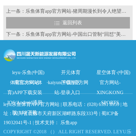
上一条：乐鱼体育app官方网站-猪周期漫长到令人绝望，光伏周期会不会是下一个猪周期？
返回列表
下一条：乐鱼体育app官方网站-中国出口管制“回怼”美国芯片禁令！关键战略矿产“戳中”光伏产业链痛点
leyu·乐鱼(中国)
开元体育
星空体育·(中国)
体育官方网站
南宫28NG(体
·kaiyun(中国)官方网
下载专区
官方网站-
育)APP下载安装
站-登录入口
XINGKONG
IOS/Android通用
SPORTS
leyu乐鱼体育APP官方网站 | 联系电话：
(028) 6391 8959
| 地
版/APP下载
址：四川省成都市天府新区湖畔路东段333号 |
蜀ICP备
19032041号-1
| 技术支持：
乐鱼app
COPYRIGHT ©2018 （） ALL RIGHT RESERVED. LEYU乐