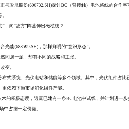
）正与爱旭股份(600732.SH)探讨BC（背接触）电池路线的
等。
变”，向“敌方”阵营伸出橄榄枝？
能(688599.SH)，那样鲜明的“意识形态”。
，虽然同属一派，却有不同的战略和主张。
会改变。
分布式系统、光伏电站和储能等多个领域。其中，光伏组件占比已
，更依赖下游市场消化组件产能。
技术的积极态度，透露已建有一条BC电池中试线，并计划进一步
市场中占据一定份额。