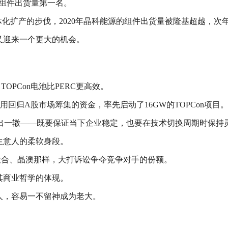
蝉联组件出货量第一名。
化扩产的步伐，2020年晶科能源的组件出货量被隆基超越，次
又迎来一个更大的机会。
TOPCon电池比PERC更高效。
而是用回归A股市场筹集的资金，率先启动了16GW的TOPCon项目
n如出一辙——既要保证当下企业稳定，也要在技术切换周期时保持
生意人的柔软身段。
像天合、晶澳那样，大打诉讼争夺竞争对手的份额。
其商业哲学的体现。
人，容易一不留神成为老大。