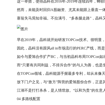
这一举措，使得晶科在2016年-2019年连续四年，
然而，未能及时回归A股融资、尤其未能跟上垂直一体
塞翁失马焉知非福。不拉满弓、“多条腿走路”，晶科
早在2019年，晶科就开始研发TOPCon技术。很明显，
因此，晶科没有跟风all in市场流行的PERC产线，
如今与爱旭合作扩产BC，与当初晶科布局TOPCo
而“只要有共同利益，不排斥合作”的与人为善，也是
在TOPCon领域，晶科能源手握最多专利，却从未
放下门户之见，与“敌方”阵营的爱旭股份合作，正是
江湖不是打打杀杀，是人情世故。“以和为贵”的生意
04 多路线配置