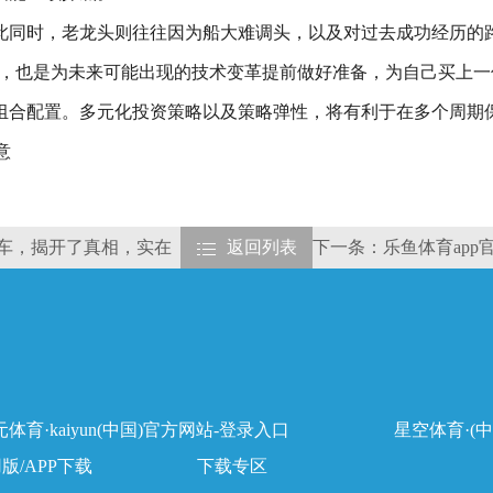
此同时，老龙头则往往因为船大难调头，以及对过去成功经历的
略，也是为未来可能出现的技术变革提前做好准备，为自己买上一
组合配置。多元化投资策略以及策略弹性，将有利于在多个周期
意
汽车，揭开了真相，实在
返回列表
下一条：乐鱼体育app
体育·kaiyun(中国)官方网站-登录入口
星空体育·(中
用版/APP下载
下载专区