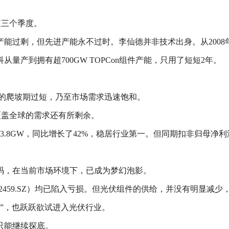
短三个季度。
能过剩，但先进产能永不过时。李仙德并非技术出身。从2008
产到拥有超700GW TOPCon组件产能，只用了短短2年。
0%的爬坡期过短，乃至市场需求迅速饱和。
可覆盖全球的需求还有所剩余。
3.8GW，同比增长了42%，稳居行业第一。但同期扣非归母净利润仅
码，在当前市场环境下，已成为梦幻泡影。
（002459.SZ）均已陷入亏损。但光伏组件的供给，并没有明显
野蛮人”，也跃跃欲试进入光伏行业。
只能继续探底。