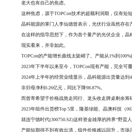
老大也有自己的焦虑。
这种焦虑，源于TOPCon技术的超额利润期，仅有短
晶科能源的掌门人李仙德曾表示，光伏行业虽然存在产
在这样的指导思想下，作为首个量产的光伏企业，晶科从量
现实看来，并非如此。
TOPCon的产能增长曲线太陡峭了。产能从1%到10
2023年下半年以来至今，TOPCon现有产能，完全
2024年上半年的经营业绩显示，晶科能源出货量达到4
非归母净利0.26亿元，同比下降98.87%。
而曾寄希望于价格战熬走同行、龙头收走牌桌剩余筹
2023年组件出货榜Top 5里，隆基绿能、晶澳科技
就连宁德时代(300750.SZ)这样资金雄厚的跨界“
产能短期得不到有效出清，组件价格难以回升，市场