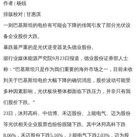
作者 | 杨锐
排版校对 | 甘惠淇
一则巴基斯坦的电价有可能会下降的传闻引发了部分光伏设
备企业股价大跌。
暴跌最严重的是光伏逆变器龙头德业股份。
据行业媒体能源严究院9月23日报道，德业股份证券部人士
称：“巴基斯坦只是作为我们重要的海外市场之一，目前未收
到关于巴基斯坦电价大幅下降的确切消息，股价波动可能受
多种因素影响，光伏板块整体都面临下跌压力，并非只有我
们股价下跌。”
23日，沐邦高科、中信博、禾迈股份、上能电气、迈为股份
等光伏相关企业股票也纷纷跟随下跌。其中沐邦高科下跌
8.06%，禾迈股份下跌5.16%，上能电气下跌2.03%，迈为股