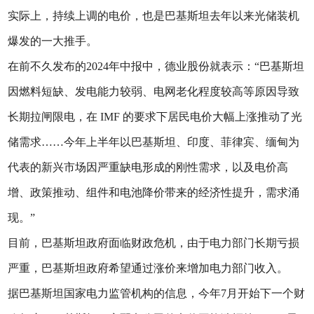
实际上，持续上调的电价，也是巴基斯坦去年以来光储装机
爆发的一大推手。
在前不久发布的2024年中报中，德业股份就表示：“巴基斯坦
因燃料短缺、发电能力较弱、电网老化程度较高等原因导致
长期拉闸限电，在 IMF 的要求下居民电价大幅上涨推动了光
储需求……今年上半年以巴基斯坦、印度、菲律宾、缅甸为
代表的新兴市场因严重缺电形成的刚性需求，以及电价高
增、政策推动、组件和电池降价带来的经济性提升，需求涌
现。”
目前，巴基斯坦政府面临财政危机，由于电力部门长期亏损
严重，巴基斯坦政府希望通过涨价来增加电力部门收入。
据巴基斯坦国家电力监管机构的信息，今年7月开始下一个财