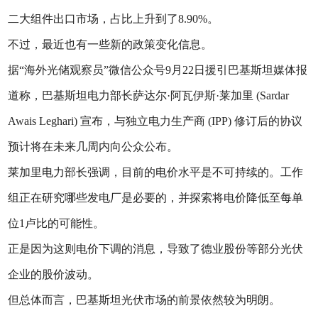
二大组件出口市场，占比上升到了8.90%。
不过，最近也有一些新的政策变化信息。
据“海外光储观察员”微信公众号9月22日援引巴基斯坦媒体报
道称，巴基斯坦电力部长萨达尔·阿瓦伊斯·莱加里 (Sardar
Awais Leghari) 宣布，与独立电力生产商 (IPP) 修订后的协议
预计将在未来几周内向公众公布。
莱加里电力部长强调，目前的电价水平是不可持续的。工作
组正在研究哪些发电厂是必要的，并探索将电价降低至每单
位1卢比的可能性。
正是因为这则电价下调的消息，导致了德业股份等部分光伏
企业的股价波动。
但总体而言，巴基斯坦光伏市场的前景依然较为明朗。