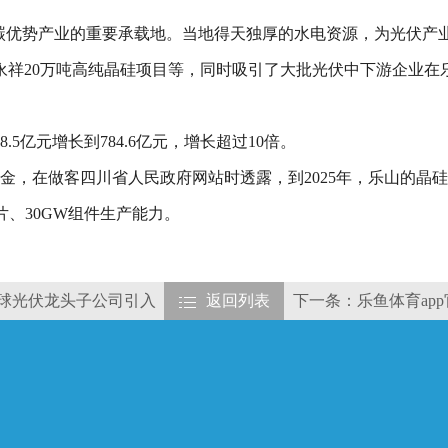
低碳优势产业的重要承载地。当地得天独厚的水电资源，为光伏产
永祥20万吨高纯晶硅项目等，同时吸引了大批光伏中下游企业
8.5亿元增长到784.6亿元，增长超过10倍。
代金，在做客四川省人民政府网站时透露，到2025年，乐山的晶硅
池片、30GW组件生产能力。
全球光伏龙头子公司引入
返回列表
下一条：乐鱼体育app