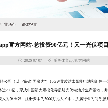
行业动态
媒体报道
app官方网站-总投资90亿元！又一光伏项
2026-07-07
乐鱼体育app官方网站
有限公司（以下简称“国盛达”）10GW异质结太阳能电池和组件
将达200亿，形成中国最大规模化异质结光伏电池片生产基地，并
定代表人为伍玉强，注册资本为5000万元人民币，所属行业为商