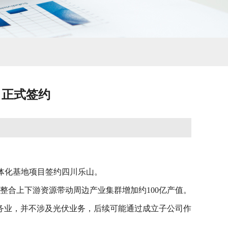
目正式签约
一体化基地项目签约四川乐山。
整合上下游资源带动周边产业集群增加约100亿产值。
务服务业，并不涉及光伏业务，后续可能通过成立子公司作