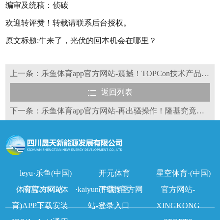
编审及统稿：侦碳
欢迎转评赞！转载请联系后台授权。
原文标题:牛来了，光伏的回本机会在哪里？
上一条：乐鱼体育app官方网站-震撼！TOPCon技术产品力爆棚，横扫全球超70%应用场景
返回列表
下一条：乐鱼体育app官方网站-再出骚操作！隆基究竟在玩什么阴谋诡计？
leyu·乐鱼(中国)
开元体育
星空体育·(中国)
体育官方网站
南宫28NG(体
·kaiyun(中国)官方网
下载专区
官方网站-
育)APP下载安装
站-登录入口
XINGKONG