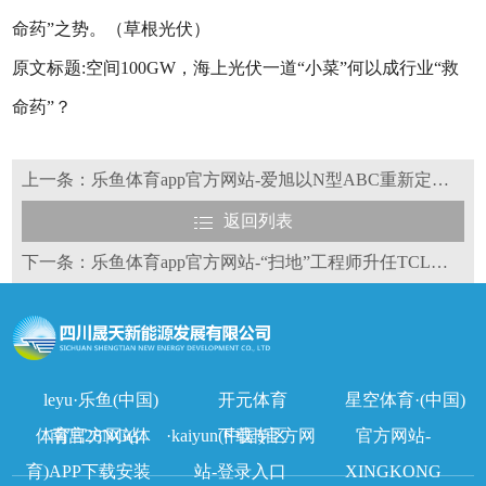
命药”之势。（草根光伏）
原文标题:空间100GW，海上光伏一道“小菜”何以成行业“救
命药”？
上一条：乐鱼体育app官方网站-爱旭以N型ABC重新定义光伏 创造零碳社会新未来
返回列表
下一条：乐鱼体育app官方网站-“扫地”工程师升任TCL中环CEO，“80后”王彦君有何来头？
leyu·乐鱼(中国)
开元体育
星空体育·(中国)
体育官方网站
南宫28NG(体
·kaiyun(中国)官方网
下载专区
官方网站-
育)APP下载安装
站-登录入口
XINGKONG