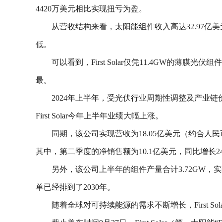
4420万美元相比实现扭亏为盈。
从营收结构来看，太阳能组件收入高达32.97亿美
低。
可以看到，First Solar仅凭11.4GW
最。
2024年上半年，受光伏行业周期性调整及产业
First Solar今年上半年业绩大幅上涨。
同期，该公司实现营收为18.05亿美元（约合人民币1
其中，第二季度的净销售额为10.1亿美元，同比增长24.
另外，该公司上半年的组件产量合计3.72GW，实际
单已经排到了2030年。
随着全球对可持续能源的需求不断增长，First 