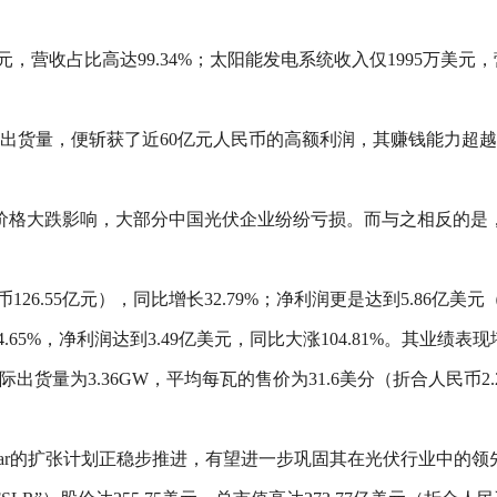
元，营收占比高达99.34%；太阳能发电系统收入仅1995万美元
的薄膜光伏组件出货量，便斩获了近60亿元人民币的高额利润，其赚钱
链价格大跌影响，大部分中国光伏企业纷纷亏损。而与之相反的
26.55亿元），同比增长32.79%；净利润更是达到5.86亿美元（
65%，净利润达到3.49亿美元，同比大涨104.81%。其业绩表
出货量为3.36GW，平均每瓦的售价为31.6美分（折合人民币2.
Solar的扩张计划正稳步推进，有望进一步巩固其在光伏行业中的