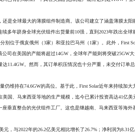
行业领头羊，还是全球最大的薄膜组件制造商。该公司建立了涵盖薄膜
续多年跻身全球光伏组件出货量前10强，直到2023年跌出全球
4家，分别位于俄亥俄州（3家）和亚拉巴马州（1家）。此外，First 
，该公司在美国的产能将超过14GW，全球年产能则将突破25GW
组件出货量达11.4GW。然而，其订单积压情况也十分严重，未交付订单
仍维持在74.6GW的高位。基于此，First Solar近年来持
不断扩大其在美国、马来西亚等地的生产规模，迄今已累计投资高达41亿美
立一座垂直整合的光伏组件工厂。这也是继越南、马来西亚等海外
.19亿美元，与2022年的26.2亿美元相比增长了26.7%；净利润为8