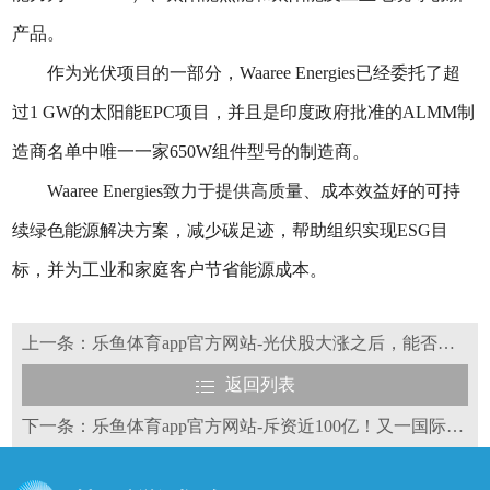
产品。
作为光伏项目的一部分，Waaree Energies已经委托了超
过1 GW的太阳能EPC项目，并且是印度政府批准的ALMM制
造商名单中唯一一家650W组件型号的制造商。
Waaree Energies致力于提供高质量、成本效益好的可持
续绿色能源解决方案，减少碳足迹，帮助组织实现ESG目
标，并为工业和家庭客户节省能源成本。
上一条：乐鱼体育app官方网站-光伏股大涨之后，能否提前走出“周期”？
返回列表
下一条：乐鱼体育app官方网站-斥资近100亿！又一国际光伏收购大案