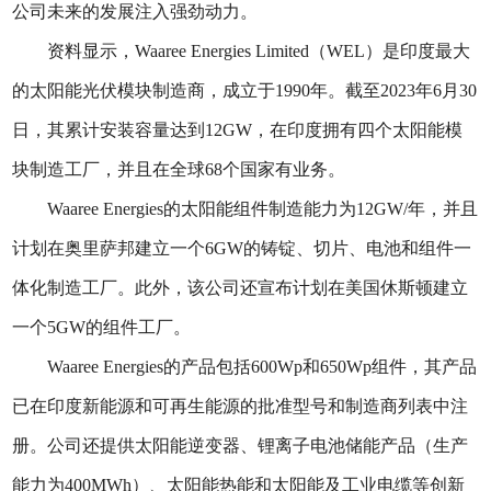
公司未来的发展注入强劲动力。
资料显示，Waaree Energies Limited（WEL）是印度最大
的太阳能光伏模块制造商，成立于1990年。截至2023年6月30
日，其累计安装容量达到12GW，在印度拥有四个太阳能模
块制造工厂，并且在全球68个国家有业务。
Waaree Energies的太阳能组件制造能力为12GW/年，并且
计划在奥里萨邦建立一个6GW的铸锭、切片、电池和组件一
体化制造工厂。此外，该公司还宣布计划在美国休斯顿建立
一个5GW的组件工厂。
Waaree Energies的产品包括600Wp和650Wp组件，其产品
已在印度新能源和可再生能源的批准型号和制造商列表中注
册。公司还提供太阳能逆变器、锂离子电池储能产品（生产
能力为400MWh）、太阳能热能和太阳能及工业电缆等创新