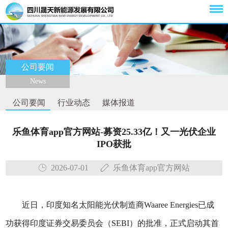
公司要闻
News
公司要闻
行业动态
媒体报道
乐鱼体育app官方网站-募资25.33亿！又一光伏企业
IPO获批
2026-07-01
乐鱼体育app官方网站
近日，印度知名太阳能光伏制造商Waaree Energies已成
功获得印度证券交易委员会（SEBI）的批准，正式启动其首