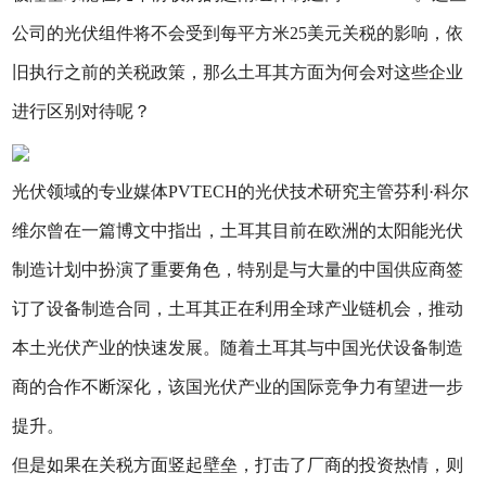
公司的光伏组件将不会受到每平方米25美元关税的影响，依
旧执行之前的关税政策，那么土耳其方面为何会对这些企业
进行区别对待呢？
光伏领域的专业媒体PVTECH的光伏技术研究主管芬利·科尔
维尔曾在一篇博文中指出，土耳其目前在欧洲的太阳能光伏
制造计划中扮演了重要角色，特别是与大量的中国供应商签
订了设备制造合同，土耳其正在利用全球产业链机会，推动
本土光伏产业的快速发展。随着土耳其与中国光伏设备制造
商的合作不断深化，该国光伏产业的国际竞争力有望进一步
提升。
但是如果在关税方面竖起壁垒，打击了厂商的投资热情，则