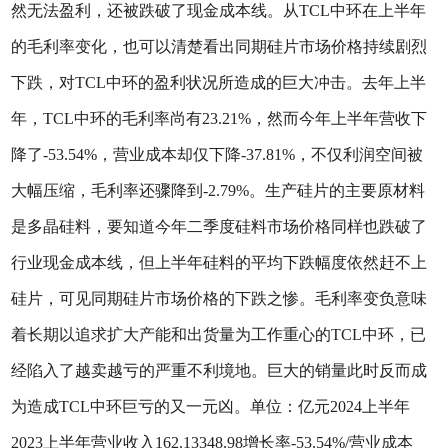
然无法盈利，还被跌破了现金成本线。从TCL中环在上半年
的毛利率变化，也可以清楚看出同期硅片市场价格持续剧烈
下跌，对TCL中环的盈利状况所造成的巨大冲击。去年上半
年，TCL中环的毛利率尚有23.21%，然而今年上半年营收下
降了-53.54%，营业成本却仅下降-37.81%，不仅利润空间被
大幅压缩，毛利率还骤降到-2.79%。生产硅片的主要原材料
是多晶硅料，要知道今年二季度硅料市场价格同样也跌破了
行业现金成本线，但上半年硅料的平均下跌幅度依然赶不上
硅片，可见同期硅片市场价格的下跌之惨。毛利率变负意味
着长期以追求扩大产能和出货量为工作重心的TCL中环，已
经陷入了越卖越亏的严重不利境地。巨大的销量此时反而成
为造成TCL中环巨亏的又一元凶。单位：亿元2024上半年
2023上半年营业收入162.13348.98增长率-53.54%/营业成本