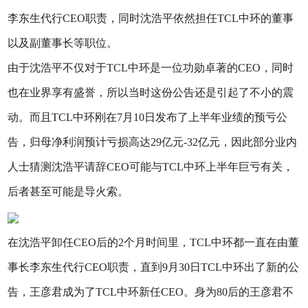
李东生代行CEO职责，同时沈浩平依然担任TCL中环的董事
以及副董事长等职位。
由于沈浩平不仅对于TCL中环是一位功勋卓著的CEO，同时
也在业界享有盛誉，所以当时这份公告还是引起了不小的震
动。而且TCL中环刚在7月10日发布了上半年业绩的预亏公
告，归母净利润预计亏损高达29亿元-32亿元，因此部分业内
人士猜测沈浩平请辞CEO可能与TCL中环上半年巨亏有关，
后者甚至可能是导火索。
在沈浩平卸任CEO后的2个月时间里，TCL中环都一直在由董
事长李东生代行CEO职责，直到9月30日TCL中环出了新的公
告，王彦君成为了TCL中环新任CEO。身为80后的王彦君不