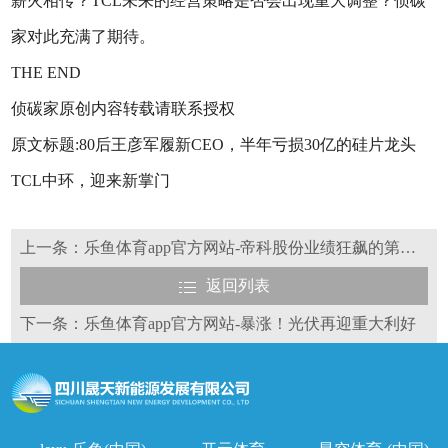
薪火相传？TCL未来的经营策略是否会出现重大调整？侦碳
家对此充满了期待。
THE END
侦碳家原创内容转载请联系授权
原文标题:80后王彦军履新CEO，半年亏损30亿的硅片龙头
TCL中环，迎来新掌门
上一条：乐鱼体育app官方网站-帝科股份业绩狂飙的第二面：存贷双高，现金流成谜，引发交易所问询，客户更是大踩雷！
返回列表
下一条：乐鱼体育app官方网站-暴涨！光伏再迎重大利好