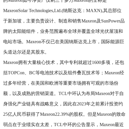
的Maxeon如今净资产仅剩三千多万Maxeon的全称是
MaxeonSolar Technologies,Ltd.(纳斯达克：MAXN),其总部位
于新加坡，主要负责设计、制造和销售Maxeon及SunPower品
牌的太阳能组件，业务范围遍布全球并覆盖全球光伏屋顶和
电站市场。Maxeon不仅已在美国纳斯达克上市，国际能源巨
头道达尔还是其股东。
Maxeon拥有大量核心技术，其中专利就超过1600多项，还包
括TOPCon、BC等电池技术以及组件叠瓦技术等；Maxeon经
过多年经营，在美国和欧洲等重要市场拥有可观的市场份
额，以及成熟的营销渠道。TCL中环认为布局Maxeon对于自
身强化产业链具有战略意义，因此在2023年之前累计投资约
25亿人民币获得了Maxeon22.39%的股权。但是Maxeon的致命
弱点在于业绩实在太差，TCL中环的公告显示，Maxeon最近