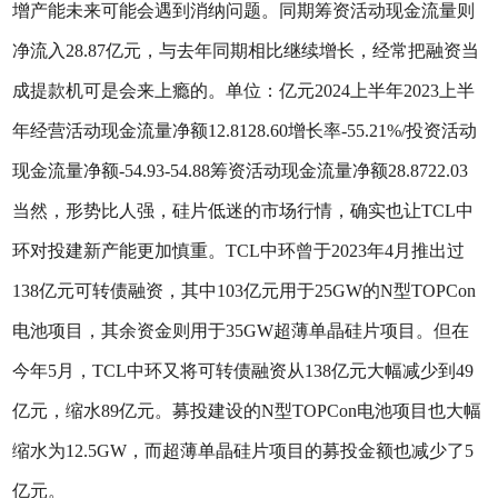
增产能未来可能会遇到消纳问题。同期筹资活动现金流量则
净流入28.87亿元，与去年同期相比继续增长，经常把融资当
成提款机可是会来上瘾的。单位：亿元2024上半年2023上半
年经营活动现金流量净额12.8128.60增长率-55.21%/投资活动
现金流量净额-54.93-54.88筹资活动现金流量净额28.8722.03
当然，形势比人强，硅片低迷的市场行情，确实也让TCL中
环对投建新产能更加慎重。TCL中环曾于2023年4月推出过
138亿元可转债融资，其中103亿元用于25GW的N型TOPCon
电池项目，其余资金则用于35GW超薄单晶硅片项目。但在
今年5月，TCL中环又将可转债融资从138亿元大幅减少到49
亿元，缩水89亿元。募投建设的N型TOPCon电池项目也大幅
缩水为12.5GW，而超薄单晶硅片项目的募投金额也减少了5
亿元。