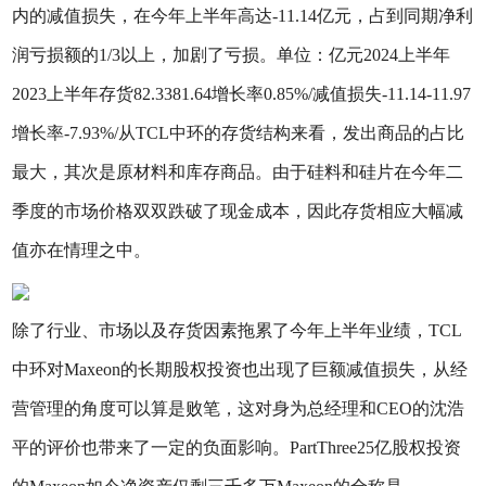
内的减值损失，在今年上半年高达-11.14亿元，占到同期净利
润亏损额的1/3以上，加剧了亏损。单位：亿元2024上半年
2023上半年存货82.3381.64增长率0.85%/减值损失-11.14-11.97
增长率-7.93%/从TCL中环的存货结构来看，发出商品的占比
最大，其次是原材料和库存商品。由于硅料和硅片在今年二
季度的市场价格双双跌破了现金成本，因此存货相应大幅减
值亦在情理之中。
除了行业、市场以及存货因素拖累了今年上半年业绩，TCL
中环对Maxeon的长期股权投资也出现了巨额减值损失，从经
营管理的角度可以算是败笔，这对身为总经理和CEO的沈浩
平的评价也带来了一定的负面影响。PartThree25亿股权投资