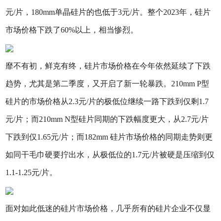
元/片，180mm单晶硅片的也低于3元/片。整个2023年，硅片
市场价格下跌了60%以上，相当惨烈。
靡不有初，鲜克有终，硅片市场价格在今年依然延续了下跌
趋势，尤其是第二季度，又开启了新一轮暴跌。210mm P型
硅片的市场价格从2.3元/片的极低位继续一路下跌到仅剩1.7
元/片；而210mm N型硅片同期的下跌幅度更大，从2.7元/片
下跌到仅1.65元/片；而182mm 硅片市场价格的同期走势则更
如同干毛巾硬要拧出水，从极低位的1.7元/片被硬是压缩到仅
1.1-1.25元/片。
面对如此低迷的硅片市场价格，几乎所有的硅片企业不仅显