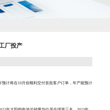
国工厂投产
预计将在10月份顺利交付首批客户订单，年产能预计
和2022年太阳能电池片销量均位居全球第三名，2023年