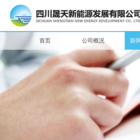
首页
公司概况
新