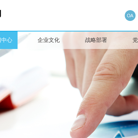
闻中心
企业文化
战略部署
党