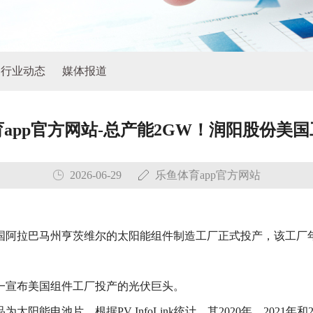
行业动态
媒体报道
app官方网站-总产能2GW！润阳股份美
2026-06-29
乐鱼体育app官方网站
国阿拉巴马州亨茨维尔的太阳能组件制造工厂正式投产，该工厂年
一宣布美国组件工厂投产的光伏巨头。
阳能电池片。根据PV InfoLink统计，其2020年、2021年