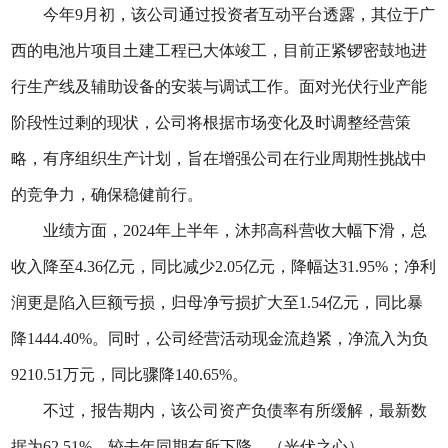
今年9月初，该公司通过投资者互动平台透露，其位于广
西的电池片项目土建工程已大体竣工，目前正紧锣密鼓地进
行生产线及辅助设备的安装与调试工作。面对光伏行业产能
阶段性过剩的现状，公司将根据市场变化及时调整经营策
略，有序组织生产计划，旨在增强公司在行业周期性挑战中
的竞争力，确保稳健前行。
业绩方面，2024年上半年，沐邦高科营收大幅下滑，总
收入降至4.36亿元，同比减少2.05亿元，降幅达31.95%；净利
润更是陷入巨额亏损，归母净亏损扩大至1.54亿元，同比暴
降1444.40%。同时，公司经营活动现金流趋紧，净流入为负
9210.51万元，同比骤降140.65%。
不过，报告期内，该公司资产负债率有所缓解，最新数
据为62.51%，较去年同期有所下降。（光伏之心）