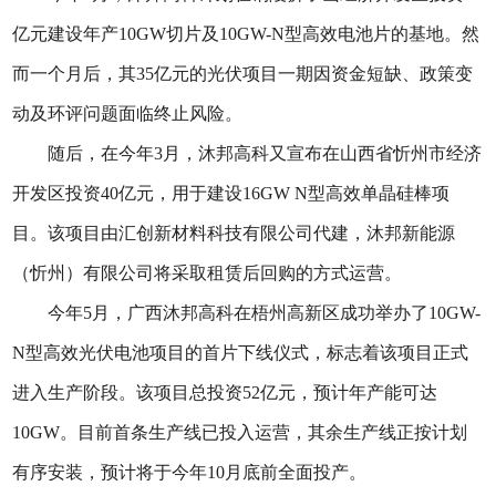
亿元建设年产10GW切片及10GW-N型高效电池片的基地。然
而一个月后，其35亿元的光伏项目一期因资金短缺、政策变
动及环评问题面临终止风险。
随后，在今年3月，沐邦高科又宣布在山西省忻州市经济
开发区投资40亿元，用于建设16GW N型高效单晶硅棒项
目。该项目由汇创新材料科技有限公司代建，沐邦新能源
（忻州）有限公司将采取租赁后回购的方式运营。
今年5月，广西沐邦高科在梧州高新区成功举办了10GW-
N型高效光伏电池项目的首片下线仪式，标志着该项目正式
进入生产阶段。该项目总投资52亿元，预计年产能可达
10GW。目前首条生产线已投入运营，其余生产线正按计划
有序安装，预计将于今年10月底前全面投产。