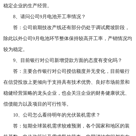
稳定企业的生产经营。
8、请问公司9月电池开工率情况？
答：公司前期技改产线还有部分仍处于调试爬坡阶段，
除此以外公司9月电池环节整体保持较高开工率，产销情况均
较为稳定。
9、目前银行对公司新增贷款方面的态度有变化吗？
答：主要合作银行对公司授信额度并无变化，目前银行
在信贷投放上更倾向于支持具有技术优势、良好市场前景和
稳健经营策略的龙头企业，也会关注企业的财务健康状况、
偿债能力以及项目的可行性等。
10、公司怎么看待明年的光伏装机需求？
答：短期全球装机需求较难预测，各个国家和地区的装