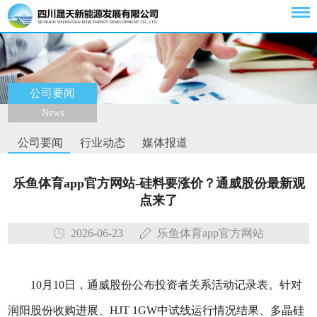
公司要闻
News
公司要闻
行业动态
媒体报道
乐鱼体育app官方网站-硅料要涨价？通威股份最新观
点来了
2026-06-23
乐鱼体育app官方网站
10月10日，通威股份公布投资者关系活动记录表。针对
润阳股份收购进展、HJT 1GW中试线运行情况结果、多晶硅