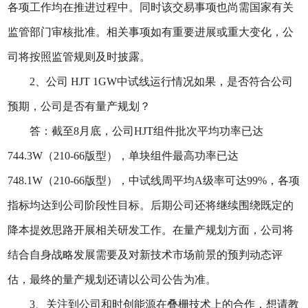
各项工作均在推进过程中。同时该交易事项也尚需国家有关
监管部门审核批准。相关事项如有重要进展或重大变化，公
司将按照监管规则及时披露。
2、公司 HJT 1GW中试线运行情况如果，是否符合公司
预期，公司是否有量产规划？
答：截至8月底，公司HJT组件批次平均功率已达
744.3W（210-66版型），单块组件最高功率已达
748.1W（210-66版型），中试线周平均A级率可达99%，各项
指标均达到公司阶段性目标。后期公司还将继续围绕既定的
降本提效思路开展相关研发工作。在量产规划方面，公司将
结合自身战略发展需要及对新技术市场前景的预判动态评
估，最终的量产规划还请以公司公告为准。
3、关注到公司和时创能源在叠栅技术上的合作，想请教