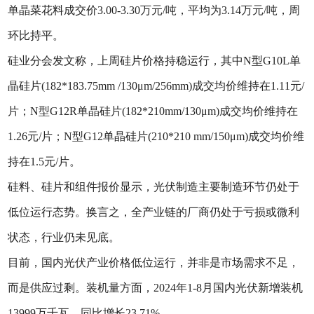
单晶菜花料成交价3.00-3.30万元/吨，平均为3.14万元/吨，周
环比持平。
硅业分会发文称，上周硅片价格持稳运行，其中N型G10L单
晶硅片(182*183.75mm /130μm/256mm)成交均价维持在1.11元/
片；N型G12R单晶硅片(182*210mm/130μm)成交均价维持在
1.26元/片；N型G12单晶硅片(210*210 mm/150μm)成交均价维
持在1.5元/片。
硅料、硅片和组件报价显示，光伏制造主要制造环节仍处于
低位运行态势。换言之，全产业链的厂商仍处于亏损或微利
状态，行业仍未见底。
目前，国内光伏产业价格低位运行，并非是市场需求不足，
而是供应过剩。装机量方面，2024年1-8月国内光伏新增装机
13999万千瓦，同比增长23.71%。