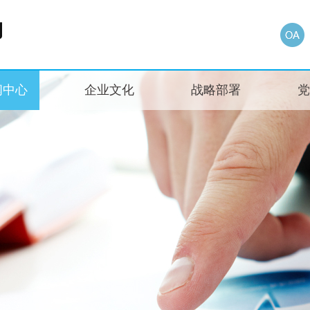
闻中心
企业文化
战略部署
党