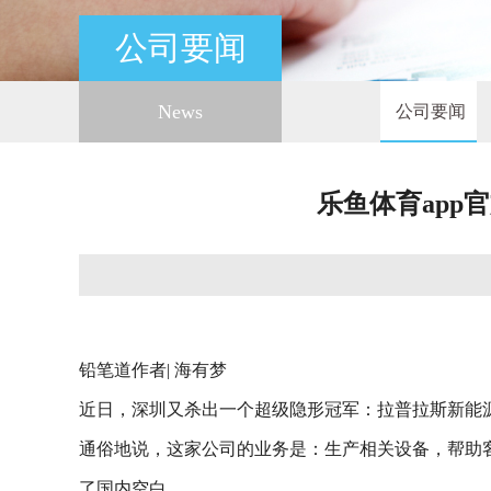
公司要闻
News
公司要闻
乐鱼体育app
铅笔道作者| 海有梦
近日，深圳又杀出一个超级隐形冠军：拉普拉斯新能源
通俗地说，这家公司的业务是：生产相关设备，帮助
了国内空白。