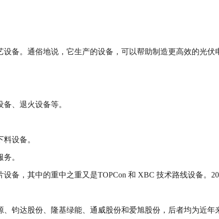
艺设备。通俗地说，它生产的设备，可以帮助制造更高效的光伏
化设备、退火设备等。
下料设备。
服务。
其中的重中之重又是TOPCon 和 XBC 技术路线设备。2021
源、钧达股份、隆基绿能、通威股份和爱旭股份，后者均为近年