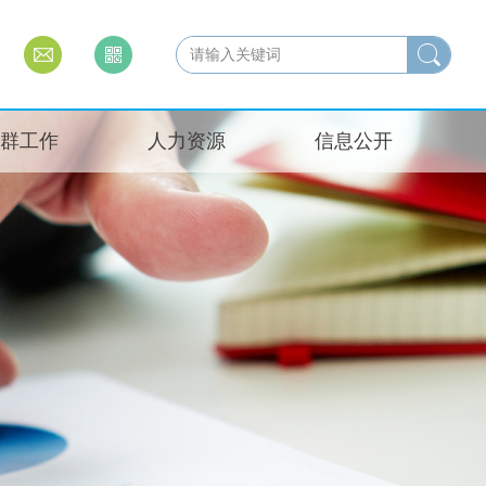
群工作
人力资源
信息公开