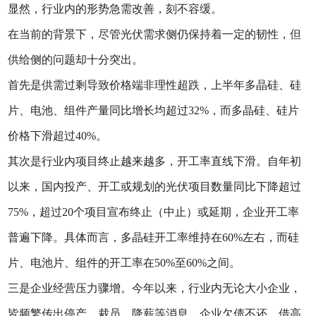
显然，行业内的形势急需改善，刻不容缓。
在当前的背景下，尽管光伏需求侧仍保持着一定的韧性，但
供给侧的问题却十分突出。
首先是供需过剩导致价格端非理性超跌，上半年多晶硅、硅
片、电池、组件产量同比增长均超过32%，而多晶硅、硅片
价格下滑超过40%。
其次是行业内项目终止越来越多，开工率直线下滑。自年初
以来，国内投产、开工或规划的光伏项目数量同比下降超过
75%，超过20个项目宣布终止（中止）或延期，企业开工率
普遍下降。具体而言，多晶硅开工率维持在60%左右，而硅
片、电池片、组件的开工率在50%至60%之间。
三是企业经营压力骤增。今年以来，行业内无论大小企业，
皆频繁传出停产、裁员、降薪等消息，企业欠债不还，借高