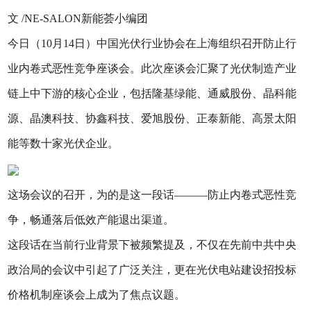
文 /NE-SALON新能荟小编团
今日（10月14日）中国光伏行业协会在上海组织召开防止行
业内卷式恶性竞争座谈会。此次座谈会汇聚了光伏制造产业
链上中下游的核心企业，包括隆基绿能、通威股份、晶科能
源、晶澳科技、协鑫科技、爱旭股份、正泰新能、高景太阳
能等数十家光伏企业。
这场会议的召开，为的是这一段话———防止内卷式恶性竞
争，畅通落后低效产能退出渠道。
这段话在当前行业背景下被频繁提及，不仅在先前中共中央
政治局的会议中引起了广泛关注，更在光伏电站建设招投标
价格机制座谈会上成为了焦点议题。