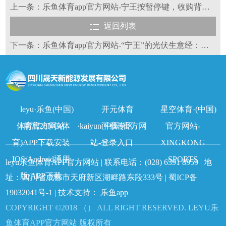
上一条：乐鱼体育app官方网站-宁王按暂停键，收购背后的考量
返回列表
下一条：乐鱼体育app官方网站-“宁王”的光伏生意经：偏爱股权投资，暂时无意并购
leyu·乐鱼(中国)
开元体育
星空体育·(中国)
体育官方网站
南宫28NG(体
·kaiyun(中国)官方网
下载专区
官方网站-
育)APP下载安装
站-登录入口
XINGKONG
IOS/Android通用
SPORTS
leyu乐鱼体育APP官方网站 | 联系电话：
(028) 6391 8959
| 地
版/APP下载
址：四川省成都市天府新区湖畔路东段333号 |
蜀ICP备
19032041号-1
| 技术支持：
乐鱼app
COPYRIGHT ©2018 （） ALL RIGHT RESERVED. LEYU乐
鱼体育APP官方网站 版权所有