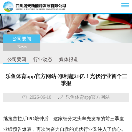
公司要闻
News
公司要闻
行业动态
媒体报道
乐鱼体育app官方网站-净利超21亿！光伏行业首个三
季报
2026-06-10
乐鱼体育app官方网站
继拉普拉斯IPO敲钟后，这家细分龙头率先发布的前三季度
业绩预告爆表，再次为奋力自救的光伏行业又注入了信心。