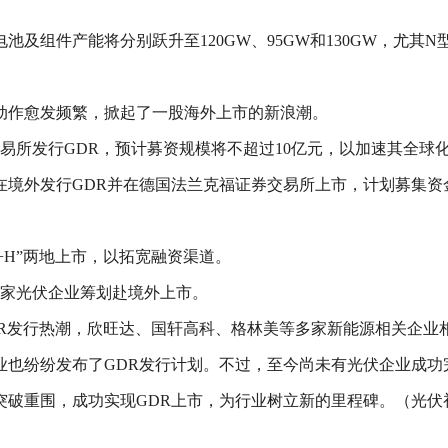
池及组件产能将分别跃升至120GW、95GW和130GW，尤其
动作愈发频繁，掀起了一股海外上市的新浪潮。
易所发行GDR，预计募资规模将不超过10亿元，以加速其全球
外发行GDR并在德国法兰克福证券交易所上市，计划募集资金约4
+H”两地上市，以拓宽融资渠道。
4家光伏企业筹划赴境外上市。
GDR发行热潮，欣旺达、国轩高科、格林美等多家新能源相关企业
也纷纷发布了GDR发行计划。不过，至今尚未有光伏企业成功
突破重围，成功实现GDR上市，为行业树立新的里程碑。（光伏