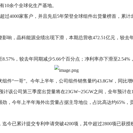
有10余个全球化生产基地。
超过4000家客户，并且先后5年荣登全球组件出货量榜首，累计出
整影响，晶科能源业绩出现下滑，本期总营收472.51亿元，较去年
57%，较去年同期减少5.66个百分点；净利率亦下滑至2.54%，
件“一哥”。今年上半年，公司组件销售量约43.8GW，同比
预计该公司第三季度出货量将在23GW~25GW之间，全年预计在10
劲，今年上半年海外出货量占据主导地位，占比高达约65%，贡
迄今已累计提交专利申请突破4200项，其中超过2800项已获授权