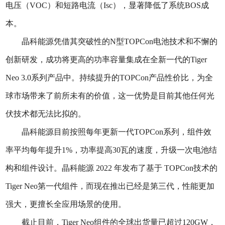
电压（VOC）和短路电流（Isc），显著降低了系统BOS成
本。
晶科能源凭借其突破性的N型TOPCon电池技术和不懈的
创新研发，成功将更高的功率容量集成在全新一代的Tiger
Neo 3.0系列产品中。持续提升的TOPCon产品性价比，为全
球市场带来了前所未有的价值，这一优势是目前其他任何光
伏技术都无法比拟的。
晶科能源目前按照每年更新一代TOPCon系列，组件效
率平均每年提升1%，功率提高30瓦的速度，升级一次电池结
构和组件设计。晶科能源 2022 年发布了基于 TOPCon技术的
Tiger Neo第一代组件，而现在推出已经是第三代，性能更加
强大，更擅长全应用场景的使用。
截止目前，Tiger Neo组件的全球出货量已超过120GW，