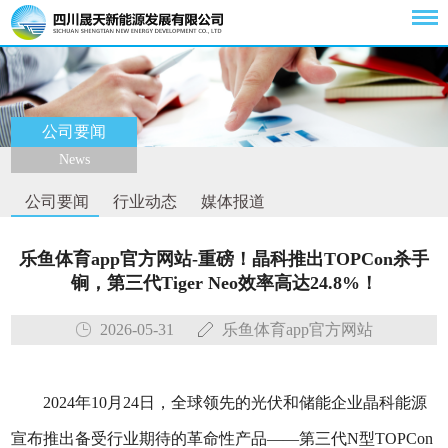
公司要闻
News
公司要闻
行业动态
媒体报道
乐鱼体育app官方网站-重磅！晶科推出TOPCon杀手
锏，第三代Tiger Neo效率高达24.8%！
2026-05-31
乐鱼体育app官方网站
2024年10月24日，全球领先的光伏和储能企业晶科能源
宣布推出备受行业期待的革命性产品——第三代N型TOPCon