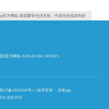
pp官方网站-美国重审光伏关税，中国光伏或迎利好
国)官方网站-XINGKONG SPORTS
蜀ICP备19032041号-1
| 技术支持：
乐鱼app
官方网站 版权所有