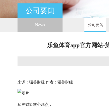
公司要闻
News
公司要闻
乐鱼体育app官方网站
来源：猛兽财经 作者：猛兽财经
猛兽财经核心观点：