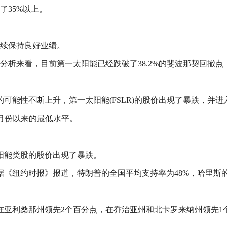
了35%以上。
继续保持良好业绩。
分析来看，目前第一太阳能已经跌破了38.2%的斐波那契回撤点
可能性不断上升，第一太阳能(FSLR)的股价出现了暴跌，并
5月份以来的最低水平。
阳能类股的股价出现了暴跌。
《纽约时报》报道，特朗普的全国平均支持率为48%，哈里斯的
在亚利桑那州领先2个百分点，在乔治亚州和北卡罗来纳州领先1