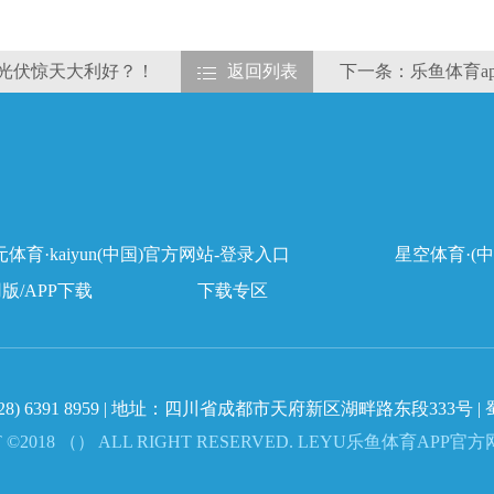
的光伏惊天大利好？！
返回列表
下一条：乐鱼体育a
体育·kaiyun(中国)官方网站-登录入口
星空体育·(中
用版/APP下载
下载专区
28) 6391 8959
| 地址：四川省成都市天府新区湖畔路东段333号 |
T ©2018 （） ALL RIGHT RESERVED. LEYU乐鱼体育APP