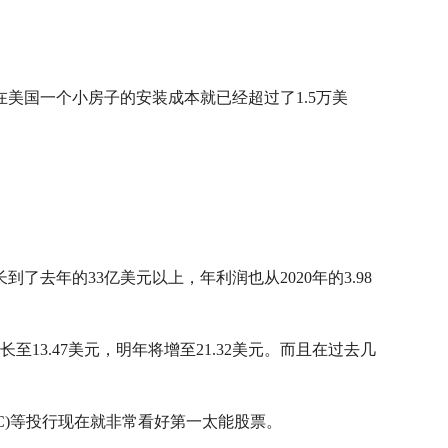
美国一个小房子的安装成本就已经超过了1.5万美
去年的33亿美元以上，年利润也从2020年的3.98
至13.47美元，明年将增至21.32美元。而且在过去几
行(BAC)等投行现在就非常看好第一太能股票。