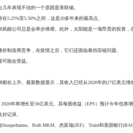
去几年表现不佳的一个原因是美联储。
.25%至5.50%之间，这是20多年来的最高点。
风能公司总是会举步维艰。此外，太阳能是一项昂贵的投资，在
廉价制造商竞争，在疫情之后，它们还面临着供应链问题。
能可能会受益。
上升。最新数据显示，其收入已经从2020年的27亿美元增长到了
026年将增长至56亿美元。其每股收益（EPS）预计今年也将增长
良好记录。
ehanna、Roth MKM、杰富瑞(JEF)、Truist和美国银