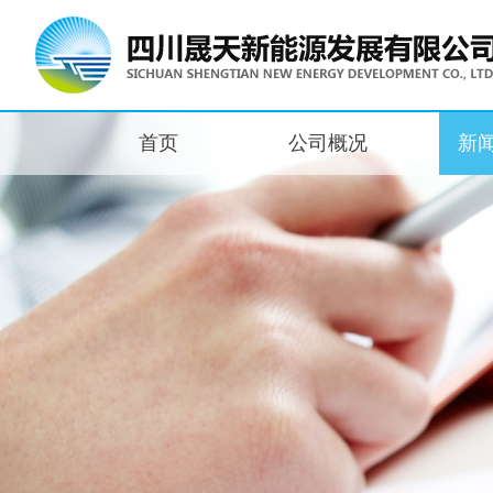
首页
公司概况
新