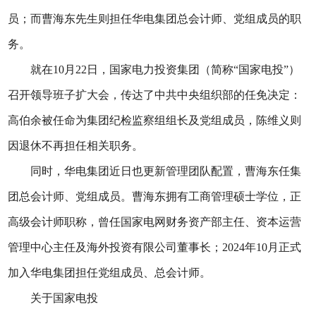
员；而曹海东先生则担任华电集团总会计师、党组成员的职
务。
就在10月22日，国家电力投资集团（简称“国家电投”）
召开领导班子扩大会，传达了中共中央组织部的任免决定：
高伯余被任命为集团纪检监察组组长及党组成员，陈维义则
因退休不再担任相关职务。
同时，华电集团近日也更新管理团队配置，曹海东任集
团总会计师、党组成员。曹海东拥有工商管理硕士学位，正
高级会计师职称，曾任国家电网财务资产部主任、资本运营
管理中心主任及海外投资有限公司董事长；2024年10月正式
加入华电集团担任党组成员、总会计师。
关于国家电投