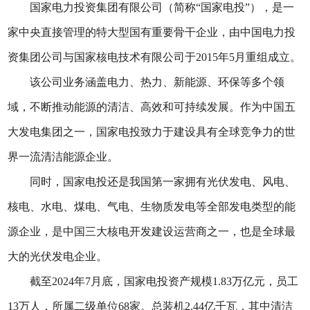
国家电力投资集团有限公司（简称“国家电投”），是一
家中央直接管理的特大型国有重要骨干企业，由中国电力投
资集团公司与国家核电技术有限公司于2015年5月重组成立。
该公司业务涵盖电力、热力、新能源、环保等多个领
域，不断推动能源的清洁、高效和可持续发展。作为中国五
大发电集团之一，国家电投致力于建设具有全球竞争力的世
界一流清洁能源企业。
同时，国家电投还是我国第一家拥有光伏发电、风电、
核电、水电、煤电、气电、生物质发电等全部发电类型的能
源企业，是中国三大核电开发建设运营商之一，也是全球最
大的光伏发电企业。
截至2024年7月底，国家电投资产规模1.83万亿元，员工
13万人，所属二级单位68家。总装机2.44亿千瓦，其中清洁