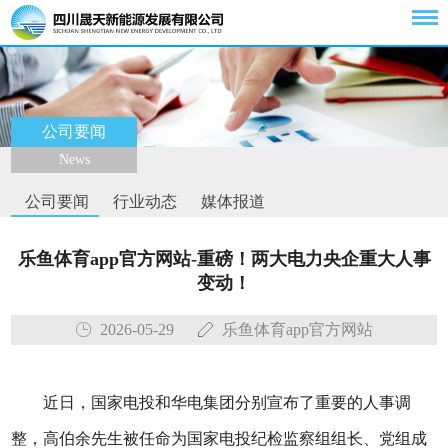
公司要闻
News
公司要闻
行业动态
媒体报道
乐鱼体育app官方网站-重磅！两大电力央企重大人事
变动！
2026-05-29
乐鱼体育app官方网站
近日，国家电投和华电集团分别宣布了重要的人事调
整，高伯余先生被任命为国家电投纪检监察组组长、党组成