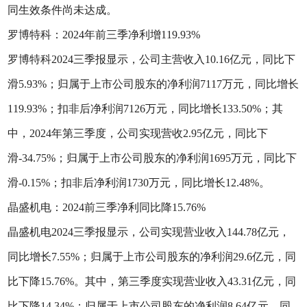
同生效条件尚未达成。
罗博特科：2024年前三季净利增119.93%
罗博特科2024三季报显示，公司主营收入10.16亿元，同比下
滑5.93%；归属于上市公司股东的净利润7117万元，同比增长
119.93%；扣非后净利润7126万元，同比增长133.50%；其
中，2024年第三季度，公司实现营收2.95亿元，同比下
滑-34.75%；归属于上市公司股东的净利润1695万元，同比下
滑-0.15%；扣非后净利润1730万元，同比增长12.48%。
晶盛机电：2024前三季净利同比降15.76%
晶盛机电2024三季报显示，公司实现营业收入144.78亿元，
同比增长7.55%；归属于上市公司股东的净利润29.6亿元，同
比下降15.76%。其中，第三季度实现营业收入43.31亿元，同
比下降14.34%；归属于上市公司股东的净利润8.64亿元，同