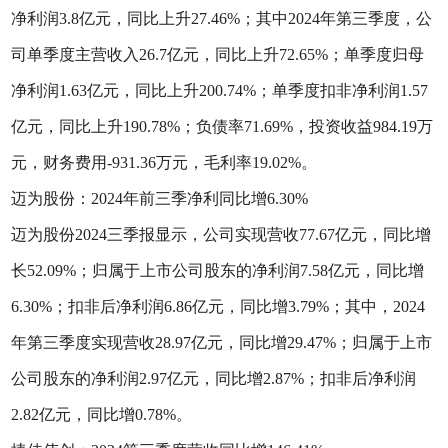
净利润3.8亿元，同比上升27.46%；其中2024年第三季度，公
司单季度主营收入26.7亿元，同比上升72.65%；单季度归母
净利润1.63亿元，同比上升200.74%；单季度扣非净利润1.57
亿元，同比上升190.78%；负债率71.69%，投资收益984.19万
元，财务费用-931.36万元，毛利率19.02%。
迈为股份：2024年前三季净利同比增6.30%
迈为股份2024三季报显示，公司实现营收77.67亿元，同比增
长52.09%；归属于上市公司股东的净利润7.58亿元，同比增
6.30%；扣非后净利润6.86亿元，同比增3.79%；其中，2024
年第三季度实现营收28.97亿元，同比增29.47%；归属于上市
公司股东的净利润2.97亿元，同比增2.87%；扣非后净利润
2.82亿元，同比增0.78%。