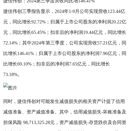
捷佳伟创：2024第三季度营收同比增146.41%
捷佳伟创三季报告显示，2024年1-9月公司实现营收123.44亿
元，同比增长92.72%；归属于上市公司股东的净利润20.22亿
元，同比增长65.45%；扣非后的净利润19.44亿元，同比增长
72.14%；其中2024年第三季度，公司实现营收57.21亿元，同
比增长146.41%；归属于上市公司股东的净利润7.96亿元，同
比增长69.10%；扣非后的净利润7.65亿元，同比增长
73.18%。
同时，捷佳伟创对可能发生减值损失的相关资产计提了信用
减值准备、资产减值准备。其中，信用减值损失-坏账准备及
担保风险 98,713,325.28元，资产减值损失-存货跌价及合同资