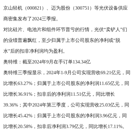
京山轻机（000821）、迈为股份（300751）等光伏设备供应
商密集发布了2024三季报。
对比硅片、电池片和组件环节普亏的行情，光伏“卖铲人”们
的业绩普遍飘红，至少归属于上市公司股东的净利或“脱
水”后的扣非净利润均为盈利。
奥特维：截至2024年9月在手订单134.34亿
奥特维三季报显示，2024年1-9月公司实现营收69.21亿元，同
比增长63.27%；归属于上市公司股东的净利润11.65亿元，同
比增长36.91%；扣非后的净利润11.51亿元，同比增长
39.36%；其中2024年第三季度，公司实现营收25.03亿元，同
比增长45.42%；归属于上市公司股东的净利润3.96亿元，同
比增长20.58%，扣非后净利润3.79亿元，同比增长17.11%。