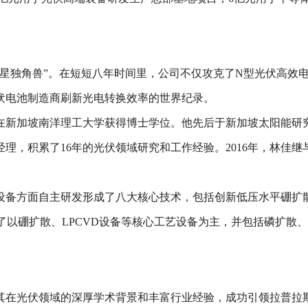
明星独角兽”。在短短八年时间里，公司不仅攻克了N型光伏高效电池
伏电池制造商刷新光电转换效率的世界纪录。
并在新加坡南洋理工大学获得博士学位。他先后于新加坡太阳能研究
理，积累了16年的光伏领域研究和工作经验。2016年，林佳
备方面自主研发形成了八大核心技术，包括创新低压水平硼扩散技术
了以硼扩散、LPCVD设备等核心工艺设备为主，并包括磷扩散、
其在光伏领域的深厚学术背景和丰富行业经验，成功引领拉普拉斯