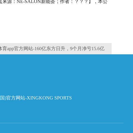
源：NE-SALON新能荟；作者：？？？】，本公
育app官方网站-160亿东方日升，9个月净亏15.6亿
国)官方网站-XINGKONG SPORTS