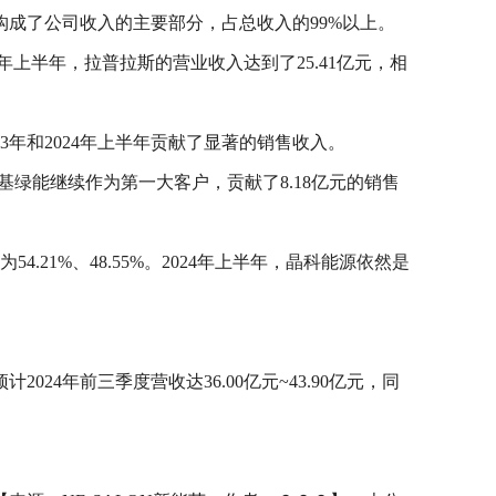
成了公司收入的主要部分，占总收入的99%以上。
024年上半年，拉普拉斯的营业收入达到了25.41亿元，相
年和2024年上半年贡献了显著的销售收入。
，隆基绿能继续作为第一大客户，贡献了8.18亿元的销售
4.21%、48.55%。2024年上半年，晶科能源依然是
年前三季度营收达36.00亿元~43.90亿元，同