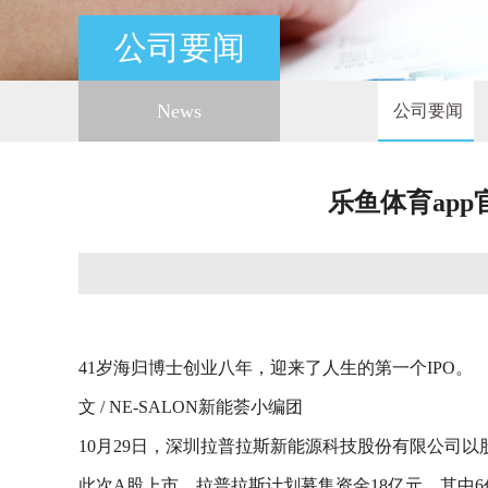
公司要闻
News
公司要闻
乐鱼体育app
41岁海归博士创业八年，迎来了人生的第一个IPO。
文 / NE-SALON新能荟小编团
10月29日，深圳拉普拉斯新能源科技股份有限公司以股
此次A股上市，拉普拉斯计划募集资金18亿元，其中