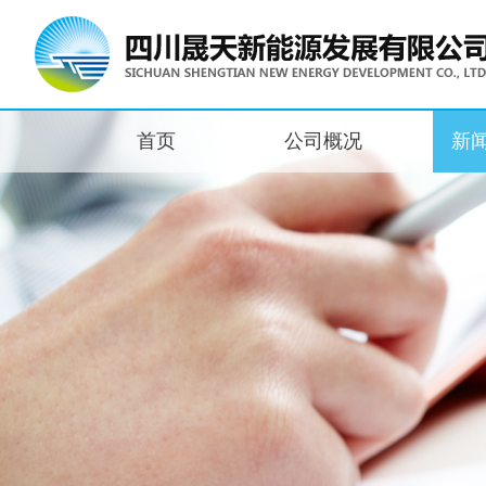
首页
公司概况
新