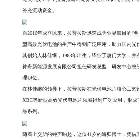
补充流动资金。
自2016年成立以来，拉普拉斯迅速成为业界瞩目的“
型高效光伏电池的生产中得到广泛应用，助力国内光
其创始人林佳继，1983年出生，毕业于厦门大学，
神舟新能源发展有限公司担任研发总监、研发中心总经
理职位。
在林佳继的领导下，拉普拉斯在光伏电池片核心工艺设
XBC等新型高效光伏电池片领域得到广泛应用，形成
品系列。
随着上交所的钟声响起，这位41岁的海归博士，凭借