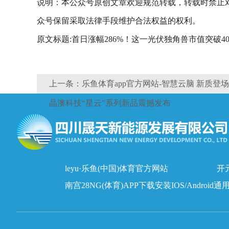
说明：本公众号原创文章欢迎规范转载，转载时禁止对
众号保留采取法律手段维护合法权益的权利。
原文标题:首日涨幅286%！这一光伏独角兽市值突破40
上一条：乐鱼体育app官方网站-智慧云脑 新质登
晶澳科技“星云”系列新品震撼发布
leyu·乐鱼(中国)体育官方网站
开元
南宫28NG(体育)APP下载安装IOS/Android通