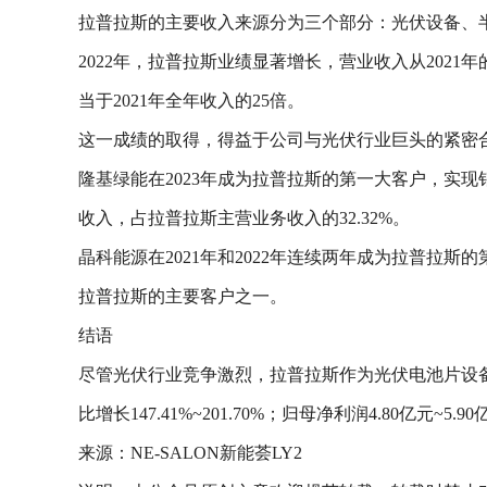
拉普拉斯的主要收入来源分为三个部分：光伏设备、
2022年，拉普拉斯业绩显著增长，营业收入从2021年的1
当于2021年全年收入的25倍。
这一成绩的取得，得益于公司与光伏行业巨头的紧密合
隆基绿能在2023年成为拉普拉斯的第一大客户，实现销售
收入，占拉普拉斯主营业务收入的32.32%。
晶科能源在2021年和2022年连续两年成为拉普拉斯的第
拉普拉斯的主要客户之一。
结语
尽管光伏行业竞争激烈，拉普拉斯作为光伏电池片设备商，
比增长147.41%~201.70%；归母净利润4.80亿元~5.90
来源：NE-SALON新能荟LY2