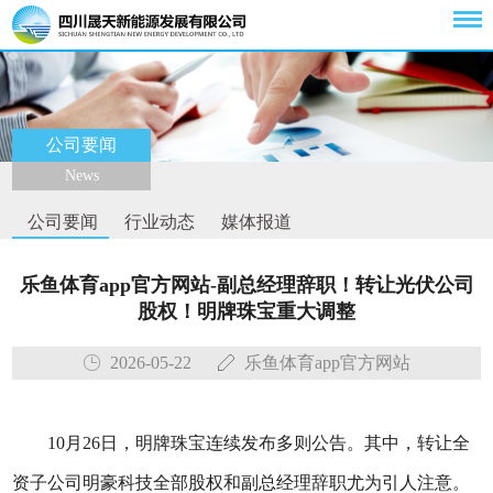
公司要闻
News
公司要闻
行业动态
媒体报道
乐鱼体育app官方网站-副总经理辞职！转让光伏公司
股权！明牌珠宝重大调整
2026-05-22
乐鱼体育app官方网站
10月26日，明牌珠宝连续发布多则公告。其中，转让全
资子公司明豪科技全部股权和副总经理辞职尤为引人注意。