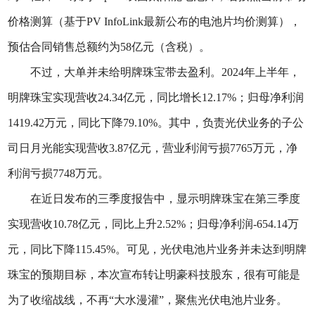
价格测算（基于PV InfoLink最新公布的电池片均价测算），
预估合同销售总额约为58亿元（含税）。
不过，大单并未给明牌珠宝带去盈利。2024年上半年，
明牌珠宝实现营收24.34亿元，同比增长12.17%；归母净利润
1419.42万元，同比下降79.10%。其中，负责光伏业务的子公
司日月光能实现营收3.87亿元，营业利润亏损7765万元，净
利润亏损7748万元。
在近日发布的三季度报告中，显示明牌珠宝在第三季度
实现营收10.78亿元，同比上升2.52%；归母净利润-654.14万
元，同比下降115.45%。可见，光伏电池片业务并未达到明牌
珠宝的预期目标，本次宣布转让明豪科技股东，很有可能是
为了收缩战线，不再“大水漫灌”，聚焦光伏电池片业务。