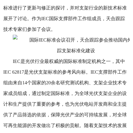
标准进行了更新与修正的探讨，并对支架行业的新技术标准
展开了讨论。作为IEC国际支撑部件工作组成员，天合跟踪
技术专家们参加了会议。
IEC是光伏行业最权威的国际标准制定机构之一，其中
IEC 62817是光伏支架标准的参考风向标。IEC支撑部件工作
组由来自14个国家的20余名研究测试机构、支架企业技术专
家成员组成，通过制定国际标准，为全球光伏支架企业的设
计和生产提供了重要的参考，也为光伏电站开发商和业主提
供了产品筛选的依据，保障光伏产业的可持续发展，对全球
可再生能源的开发做出了积极的贡献。随着支架技术的发展