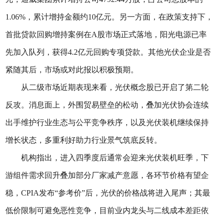
1.06%，累计增持金额约10亿元。另一方面，在政策支持下，
首批贷款回购增持案例在A股市场正式落地，阳光电源已率
先加入队列，获得4.2亿元回购专项贷款。其他光伏企业是否
紧随其后，市场或对此报以积极预期。
从二级市场近期表现来看，光伏概念股已开启了第二轮
反攻。消息面上，外围贸易壁垒的松动，叠加光伏协会连续
出手维护行业生态与公平竞争秩序，以及光伏装机继续保持
增长状态，多重利好助力行业景气筑底反转。
机构指出，进入四季度后通常会迎来光伏装机旺季，下
游组件需求回升叠加部分厂家减产意愿，各环节价格有望企
稳，CPIA发布“参考价”后，光伏的价格战将进入尾声；其最
低价限制可避免恶性竞争，目前业内龙头与二线成本差距依