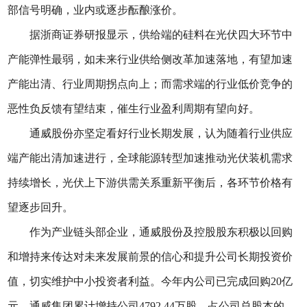
部信号明确，业内或逐步酝酿涨价。
据浙商证券研报显示，供给端的硅料在光伏四大环节中
产能弹性最弱，如未来行业供给侧改革加速落地，有望加速
产能出清、行业周期拐点向上；而需求端的行业低价竞争的
恶性负反馈有望结束，催生行业盈利周期有望向好。
通威股份亦坚定看好行业长期发展，认为随着行业供应
端产能出清加速进行，全球能源转型加速推动光伏装机需求
持续增长，光伏上下游供需关系重新平衡后，各环节价格有
望逐步回升。
作为产业链头部企业，通威股份及控股股东积极以回购
和增持来传达对未来发展前景的信心和提升公司长期投资价
值，切实维护中小投资者利益。今年内公司已完成回购20亿
元，通威集团累计增持公司4792.44万股，占公司总股本的