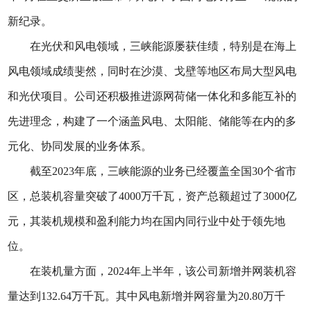
新纪录。
在光伏和风电领域，三峡能源屡获佳绩，特别是在海上
风电领域成绩斐然，同时在沙漠、戈壁等地区布局大型风电
和光伏项目。公司还积极推进源网荷储一体化和多能互补的
先进理念，构建了一个涵盖风电、太阳能、储能等在内的多
元化、协同发展的业务体系。
截至2023年底，三峡能源的业务已经覆盖全国30个省市
区，总装机容量突破了4000万千瓦，资产总额超过了3000亿
元，其装机规模和盈利能力均在国内同行业中处于领先地
位。
在装机量方面，2024年上半年，该公司新增并网装机容
量达到132.64万千瓦。其中风电新增并网容量为20.80万千