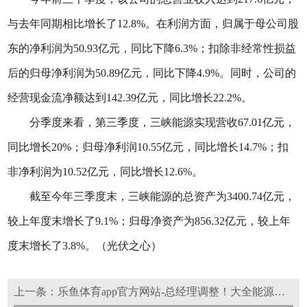
与去年同期相比增长了12.8%。在利润方面，归属于母公司股
东的净利润为50.93亿元，同比下降6.3%；扣除非经常性损益
后的归母净利润为50.89亿元，同比下降4.9%。同时，公司的
经营现金流净额达到142.39亿元，同比增长22.2%。
分季度来看，第三季度，三峡能源实现营收67.01亿元，
同比增长20%；归母净利润10.55亿元，同比增长14.7%；扣
非净利润为10.52亿元，同比增长12.6%。
截至今年三季度末，三峡能源的总资产为3400.74亿元，
较上年度末增长了9.1%；归母净资产为856.32亿元，较上年
度末增长了3.8%。（光伏之心）
上一条：乐鱼体育app官方网站-总经理调整！大全能源主动求变