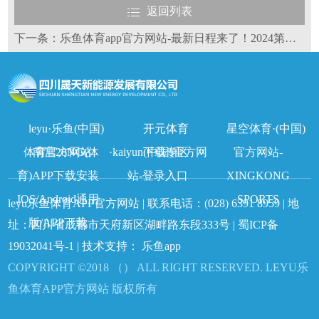
返回列表
下一条：乐鱼体育app官方网站-最新日程来了！2024第七届中国国际光伏与储能产业大会再升级
leyu·乐鱼(中国)
开元体育
星空体育·(中国)
体育官方网站
南宫28NG(体
·kaiyun(中国)官方网
下载专区
官方网站-
育)APP下载安装
站-登录入口
XINGKONG
IOS/Android通用
SPORTS
leyu乐鱼体育APP官方网站 | 联系电话：
(028) 6391 8959
| 地
版/APP下载
址：四川省成都市天府新区湖畔路东段333号 |
蜀ICP备
19032041号-1
| 技术支持：
乐鱼app
COPYRIGHT ©2018 （） ALL RIGHT RESERVED. LEYU乐
鱼体育APP官方网站 版权所有