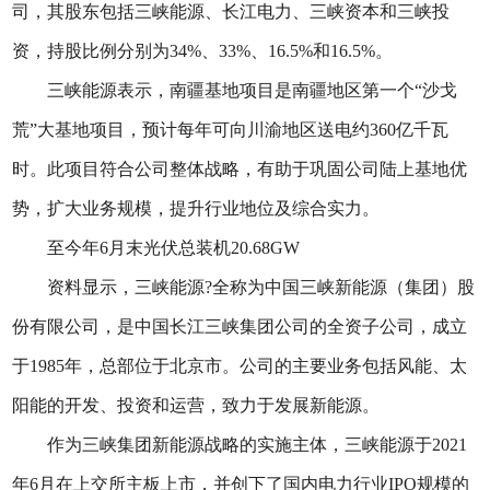
司，其股东包括三峡能源、长江电力、三峡资本和三峡投
资，持股比例分别为34%、33%、16.5%和16.5%。
三峡能源表示，南疆基地项目是南疆地区第一个“沙戈
荒”大基地项目，预计每年可向川渝地区送电约360亿千瓦
时。此项目符合公司整体战略，有助于巩固公司陆上基地优
势，扩大业务规模，提升行业地位及综合实力。
至今年6月末光伏总装机20.68GW
资料显示，三峡能源?全称为中国三峡新能源（集团）股
份有限公司，是中国长江三峡集团公司的全资子公司，成立
于1985年，总部位于北京市。公司的主要业务包括风能、太
阳能的开发、投资和运营，致力于发展新能源。
作为三峡集团新能源战略的实施主体，三峡能源于2021
年6月在上交所主板上市，并创下了国内电力行业IPO规模的