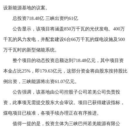
设新能源基地的议案。
总投资718.48亿 三峡出资约61亿
公告显示，该项目将涵盖850万千瓦的光伏发电、400万
千瓦的风力发电，并配套建设6台66万千瓦的煤电设施及500
万千瓦时的新型储能系统。
整个项目的动态投资总额达到718.48亿元，其中项目资
本金占比25%，即179.63亿元，这部分资金将由股东按持股比
例出资，三峡能源将出资61.07亿元。
公告强调，该基地由公司控股子公司若羌公司负责投
资，此事项无需提交股东大会审议。项目已获得建设指标，
煤电项目已核准，各项手续办理正在有序推进。
值得一提的是，投资主体为三峡巴州若羌能源有限公