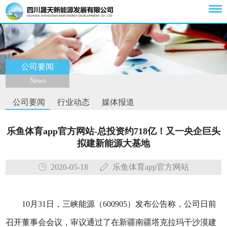
公司要闻
News
公司要闻
行业动态
媒体报道
乐鱼体育app官方网站-总投资约718亿！又一央企巨头
拟建新能源大基地
2026-05-18
乐鱼体育app官方网站
10月31日，三峡能源（600905）发布公告称，公司日前
召开董事会会议，审议通过了在新疆南疆塔克拉玛干沙漠建