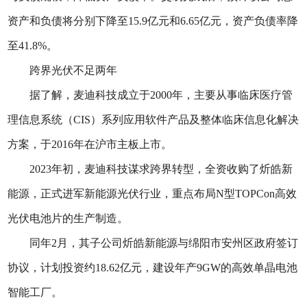
资产和负债将分别下降至15.9亿元和6.65亿元，资产负债率降
至41.8%。
跨界光伏不足两年
据了解，麦迪科技成立于2000年，主要从事临床医疗管
理信息系统（CIS）系列应用软件产品及整体临床信息化解决
方案，于2016年在沪市主板上市。
2023年初，麦迪科技谋求跨界转型，全资收购了炘皓新
能源，正式进军新能源光伏行业，重点布局N型TOPCon高效
光伏电池片的生产制造。
同年2月，其子公司炘皓新能源与绵阳市安州区政府签订
协议，计划投资约18.62亿元，建设年产9GW的高效单晶电池
智能工厂。