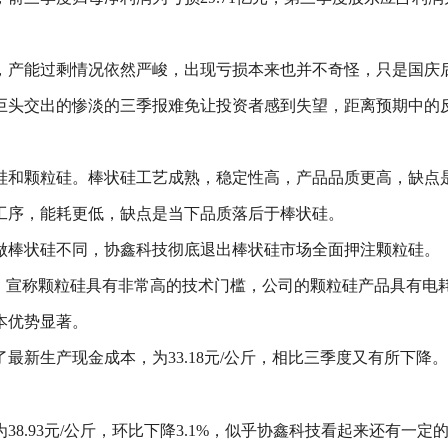
，产能过剩情况依然严峻，出现亏损本来也并不奇怪，只是国庆
巨头交出的惨淡的三季报难免让投资者感到失望，距离预期中的
硅和颗粒硅。棒状硅工艺成熟，稳定性高，产品品质更高，缺点
工序，能耗更低，缺点是当下品质落后于棒状硅。
做棒状硅不同，协鑫科技彻底退出棒状硅市场全面押注颗粒硅。
”，宣称颗粒硅具有非常高的技术门槛，公司的颗粒硅产品具有电
本优势显著。
新生产现金成本，为33.18元/公斤，相比三季度又有所下降。
8.93元/公斤，环比下降3.1%，似乎协鑫科技看起来还有一定