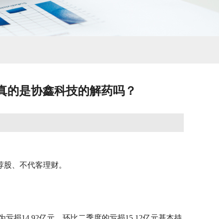
硅真的是协鑫科技的解药吗？
荐股、不代客理财。
损14.92亿元，环比二季度的亏损15.12亿元基本持