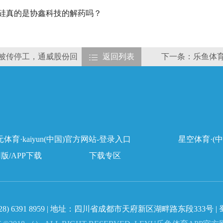
粒硅真的是协鑫科技的解药吗？
能被传停工，通威股份回
返回列表
下一条：乐鱼体育
体育·kaiyun(中国)官方网站-登录入口
星空体育·(中
用版/APP下载
下载专区
28) 6391 8959
| 地址：四川省成都市天府新区湖畔路东段333号 |